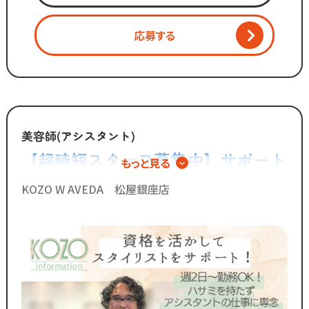
マーケティング会社出身の
2代目社長により
応募する
新しい集客方法や
時代に合わせた働き方へ
変化を加えています。
「いいものは残し、
時代に合わないものは変えていく」
美容師(アシスタント)
【超時短スタッフ募集中】サポート
もっと見る
スタッフが長く勤められることを
業務を極めるアシスタント専任とい
何よりも大切に考えているからこそ
KOZO W AVEDA 松屋銀座店
今後もより働きやすい環境へ
う働き方
制度を更新していきます！
◆グループの実績◆
￣￣￣￣￣￣￣￣￣￣￣￣￣
・スタッフ月間平均報酬
「30万円以上」☆