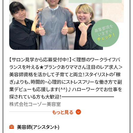
・月間来店人数2,000人以上（4店舗平均）
◆SNSで職場のリアルな雰囲気を
チェックできます！◆
￣￣￣￣￣￣￣￣￣￣￣￣￣
／
Instagram・TikTokで
当サロンの日常を配信中♪
【サロン見学から応募受付中！】＜理想のワークライフバ
＼
ランスを叶える★ブランクありママさん注目のレア求人＞
スタッフの技術紹介や職場の雰囲気、
美容師資格を活かして子育てと両立！スタイリストの「稼
撮影イベント・研修会の様子など、
ぎ」よりも、時間的・心理的にストレスフリーな働き方で副
リアルな職場環境をご覧いただけます☆
業デビューも応援します(^^)♪ハローワークでお仕事を
応募前に一度ご覧ください♪
探されている方も大歓迎！━━━━━━━━━━━
Instagram ▷「@kozo.recruit」
株式会社コーゾー美容室
Tiktok ▷「＠kozo_recruit」
━━━━━━━━━━━
もっと見る
で検索してください！
創業50年を迎え、
現在都内に4店舗のサロンを
美容師(アシスタント)