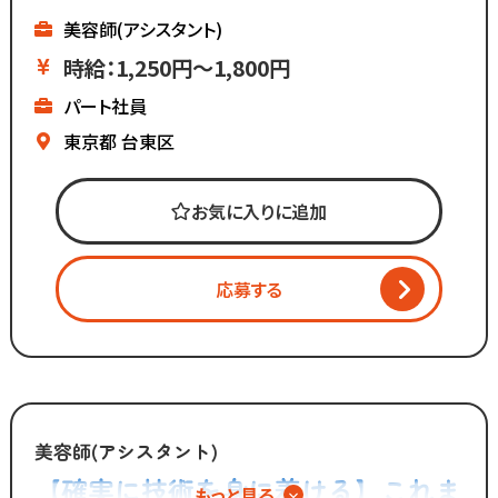
美容師(アシスタント)
マーケティング会社出身の
時給：1,250円～1,800円
2代目社長により
パート社員
新しい集客方法や
時代に合わせた働き方へ
東京都
台東区
変化を加えています。
お気に入りに追加
「いいものは残し、
時代に合わないものは変えていく」
応募する
スタッフが長く勤められることを
何よりも大切に考えているからこそ
今後もより働きやすい環境へ
制度を更新していきます！
◆グループの実績◆
美容師(アシスタント)
￣￣￣￣￣￣￣￣￣￣￣￣￣
【確実に技術を身に着ける】これま
もっと見る