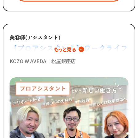
時代に合わせた働き方へ
変化を加えています。
「いいものは残し、
時代に合わないものは変えていく」
美容師(アシスタント)
【プロアシスタント】ワークライフ
もっと見る
スタッフが長く勤められることを
バランス重視の新しい美容師キャリ
何よりも大切に考えているからこそ
KOZO W AVEDA 松屋銀座店
今後もより働きやすい環境へ
ア
制度を更新していきます！
◆グループの実績◆
￣￣￣￣￣￣￣￣￣￣￣￣￣
・スタッフ月間平均報酬
「30万円以上」☆
・月間来店人数2,000人以上（4店舗平均）
◆SNSで職場のリアルな雰囲気を