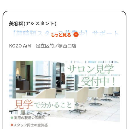
制度を更新していきます！
◆グループの実績◆
美容師(アシスタント)
￣￣￣￣￣￣￣￣￣￣￣￣￣
【超時短スタッフ募集中】サポート
もっと見る
・スタッフ月間平均報酬
業務を極めるアシスタント専任とい
「30万円以上」☆
KOZO AiM 足立区竹ノ塚西口店
・月間来店人数2,000人以上（4店舗平均）
う働き方
◆SNSで職場のリアルな雰囲気を
チェックできます！◆
￣￣￣￣￣￣￣￣￣￣￣￣￣
／
Instagram・TikTokで
当サロンの日常を配信中♪
＼
スタッフの技術紹介や職場の雰囲気、
撮影イベント・研修会の様子など、