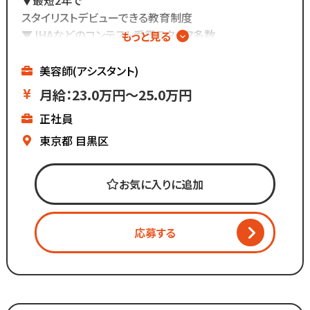
スタイリストデビューできる教育制度
▼JHAなどのコンテスト受賞スタッフ多数
もっと見る
▼圧倒的なデザイン力を身に着ける
▼関東に16店舗展開する
美容師(アシスタント)
トータルビューティーサロン
月給：23.0万円～25.0万円
正社員
お気軽にご応募ください！！
━━━━━━━━━━━━
東京都
目黒区
M.SLASHホールディングス
━━━━━━━━━━━━
お気に入りに追加
M.SLASHの経営理念は『人を輝かせる』
その為には
応募する
「働く人を輝かせ、お客様を輝かせること」です。
この理念を私達は
「M.SLASH WAY」と掲げており
共感した人たちの集うコミュニティは、