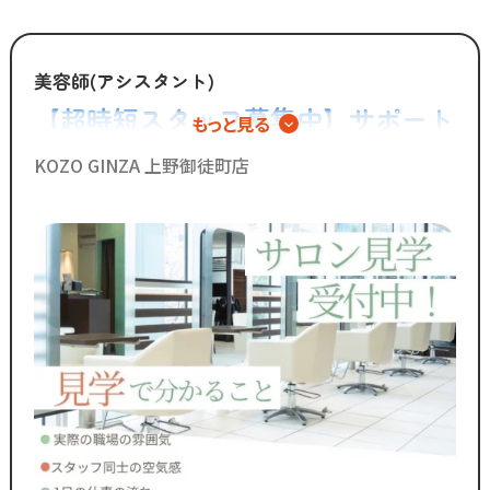
美容師(アシスタント)
【超時短スタッフ募集中】サポート
もっと見る
業務を極めるアシスタント専任とい
KOZO GINZA 上野御徒町店
う働き方