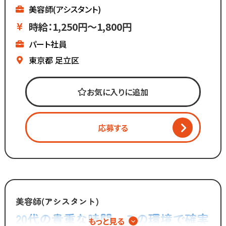
美容師(アシスタント)
マーケティング会社出身の
時給：1,250円～1,800円
2代目社長により
パート社員
新しい集客方法や
時代に合わせた働き方へ
東京都
足立区
変化を加えています。
お気に入りに追加
「いいものは残し、
時代に合わないものは変えていく」
応募する
スタッフが長く勤められることを
何よりも大切に考えているからこそ
今後もより働きやすい環境へ
制度を更新していきます！
◆グループの実績◆
美容師(アシスタント)
￣￣￣￣￣￣￣￣￣￣￣￣￣
20代の貴重な時間、この環境で確実
もっと見る
・スタッフ月間平均報酬