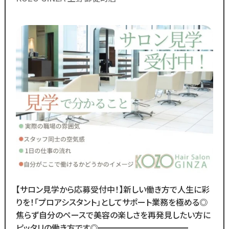
時代に合わないものは変えていく」
ア
スタッフが長く勤められることを
何よりも大切に考えているからこそ
今後もより働きやすい環境へ
制度を更新していきます！
◆グループの実績◆
￣￣￣￣￣￣￣￣￣￣￣￣￣
・スタッフ月間平均報酬
「30万円以上」☆
・月間来店人数2,000人以上（4店舗平均）
◆SNSで職場のリアルな雰囲気を
チェックできます！◆
【サロン見学から応募受付中！】新しい働き方で人生に彩
￣￣￣￣￣￣￣￣￣￣￣￣￣
りを！「プロアシスタント」としてサポート業務を極める◎
スタッフの技術紹介や職場の雰囲気、
焦らず自分のペースで美容の楽しさを再発見したい方に
撮影イベント・研修会の様子など、
ピッタリの働き方です◎━━━━━━━━━━━