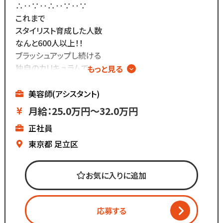
∴‥∵‥∴‥∵‥∵
これまで
スタイリスト育成した人数
なんと600人以上！！
ブラッシュアップし続ける
独自のカリキュラムで
もっと見る
確実に技術を身に着ける◎
∴‥∵‥∴‥∵‥∵
美容師(アシスタント)
━━━━━━━━━━━
月給：25.0万円～32.0万円
株式会社コーゾー美容室
正社員
━━━━━━━━━━━
創業50年を迎え、
東京都
足立区
現在都内に4店舗のサロンを
展開しています。
お気に入りに追加
マーケティング会社出身の
2代目社長により
応募する
新しい集客方法や