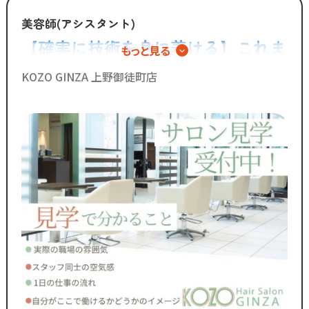
豊かさと発展をもたらすものと信じます。
美容師(アシスタント)
━━━━━━━━━
【確実に技術を身に着ける】これま
もっと見る
一緒に働くスタッフ
でで600人以上がスタイリストデビ
━━━━━━━━━
KOZO GINZA 上野御徒町店
M.SLASH AVEDA 自由が丘 では
ューしています◎
10名の美容師スタッフが活躍しています！
新人スタッフさんでも馴染みやすい雰囲気です★