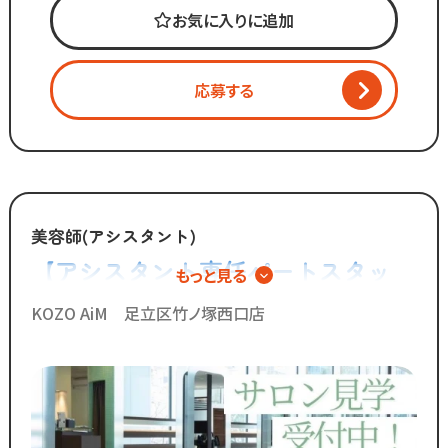
時代に合わせた働き方へ
お気に入りに追加
変化を加えています。
「いいものは残し、
応募する
時代に合わないものは変えていく」
スタッフが長く勤められることを
何よりも大切に考えているからこそ
今後もより働きやすい環境へ
制度を更新していきます！
美容師(アシスタント)
【アシスタント専任パートスタッ
もっと見る
◆グループの実績◆
フ】技術に自信がなくても安心の環
￣￣￣￣￣￣￣￣￣￣￣￣￣
KOZO AiM 足立区竹ノ塚西口店
・スタッフ月間平均報酬
境
「30万円以上」☆
・月間来店人数2,000人以上（4店舗平均）
◆SNSで職場のリアルな雰囲気を