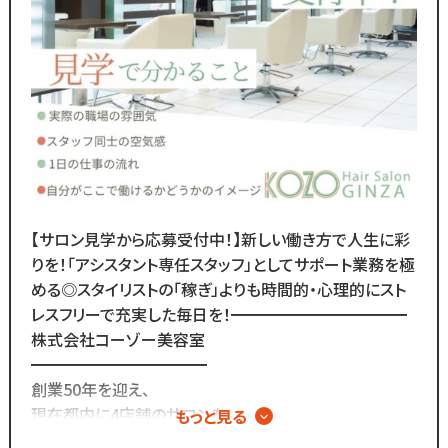
チェックできます！◆
￣￣￣￣￣￣￣￣￣￣￣￣￣
／
Instagram・TikTokで
当サロンの日常を配信中♪
＼
スタッフの技術紹介や職場の雰囲気、
撮影イベント・研修会の様子など、
リアルな職場環境をご覧いただけます☆
応募前に一度ご覧ください♪
【サロン見学から応募受付中！】新しい働き方で人生に彩
Instagram ▷「@kozo.recruit」
りを！「アシスタント専任スタッフ」としてサポート業務を極
Tiktok ▷「＠kozo_recruit」
める◎スタイリストの「稼ぎ」よりも時間的・心理的にスト
で検索してください！
レスフリーで充実した毎日を！━━━━━━━━━━━
株式会社コーゾー美容室
━━━━━━━━━━━
創業50年を迎え、
現在都内に4店舗のサロンを
もっと見る
展開しています。