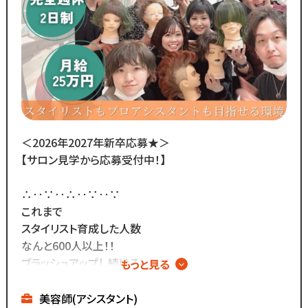
当サロンの日常を配信中♪
＼
スタッフの技術紹介や職場の雰囲気、
撮影イベント・研修会の様子など、
リアルな職場環境をご覧いただけます☆
応募前に一度ご覧ください♪
Instagram ▷「@kozo.recruit」
Tiktok ▷「＠kozo_recruit」
＜2026年2027年新卒応募★＞
で検索してください！
【サロン見学から応募受付中！】
∴‥∵‥∴‥∵‥∵
これまで
スタイリスト育成した人数
なんと600人以上！！
ブラッシュアップし続ける
もっと見る
独自のカリキュラムで
確実に技術を身に着ける◎
美容師(アシスタント)