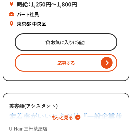
展開しています。
時給：1,250円～1,800円
パート社員
マーケティング会社出身の
2代目社長により
東京都
中央区
新しい集客方法や
時代に合わせた働き方へ
お気に入りに追加
変化を加えています。
「いいものは残し、
応募する
時代に合わないものは変えていく」
スタッフが長く勤められることを
何よりも大切に考えているからこそ
今後もより働きやすい環境へ
制度を更新していきます！
美容師(アシスタント)
定着率がいいヒミツは『一般企業並
もっと見る
◆グループの実績◆
みの福利厚生とホワイトな環境』
￣￣￣￣￣￣￣￣￣￣￣￣￣
U Hair 三軒茶屋店