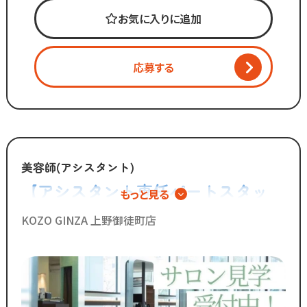
時代に合わせた働き方へ
お気に入りに追加
変化を加えています。
「いいものは残し、
応募する
時代に合わないものは変えていく」
スタッフが長く勤められることを
何よりも大切に考えているからこそ
今後もより働きやすい環境へ
制度を更新していきます！
美容師(アシスタント)
【アシスタント専任パートスタッ
もっと見る
◆グループの実績◆
フ】技術に自信がなくても安心の環
￣￣￣￣￣￣￣￣￣￣￣￣￣
KOZO GINZA 上野御徒町店
・スタッフ月間平均報酬
境
「30万円以上」☆
・月間来店人数2,000人以上（4店舗平均）
◆SNSで職場のリアルな雰囲気を