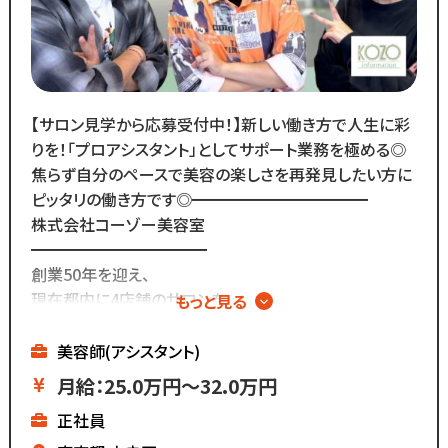
チェックできます！◆
￣￣￣￣￣￣￣￣￣￣￣￣￣
／
Instagram・TikTokで
当サロンの日常を配信中♪
【サロン見学から応募受付中！】新しい働き方で人生に彩
＼
りを！「プロアシスタント」としてサポート業務を極める◎
スタッフの技術紹介や職場の雰囲気、
焦らず自分のペースで美容の楽しさを再発見したい方に
撮影イベント・研修会の様子など、
ピッタリの働き方です◎━━━━━━━━━━━
リアルな職場環境をご覧いただけます☆
株式会社コーゾー美容室
応募前に一度ご覧ください♪
━━━━━━━━━━━
Instagram ▷「@kozo.recruit」
創業50年を迎え、
Tiktok ▷「＠kozo_recruit」
現在都内に4店舗のサロンを
もっと見る
で検索してください！
展開しています。
美容師(アシスタント)
マーケティング会社出身の
月給：25.0万円～32.0万円
2代目社長により
正社員
新しい集客方法や