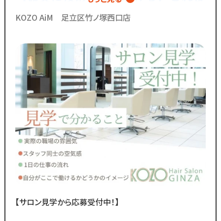
・スタッフ月間平均報酬
でで600人以上がスタイリストデビ
「30万円以上」☆
KOZO AiM 足立区竹ノ塚西口店
・月間来店人数2,000人以上（4店舗平均）
ューしています◎
◆SNSで職場のリアルな雰囲気を
チェックできます！◆
￣￣￣￣￣￣￣￣￣￣￣￣￣
／
Instagram・TikTokで
当サロンの日常を配信中♪
＼
スタッフの技術紹介や職場の雰囲気、
撮影イベント・研修会の様子など、
リアルな職場環境をご覧いただけます☆
応募前に一度ご覧ください♪
Instagram ▷「@kozo.recruit」
Tiktok ▷「＠kozo_recruit」
【サロン見学から応募受付中！】
で検索してください！