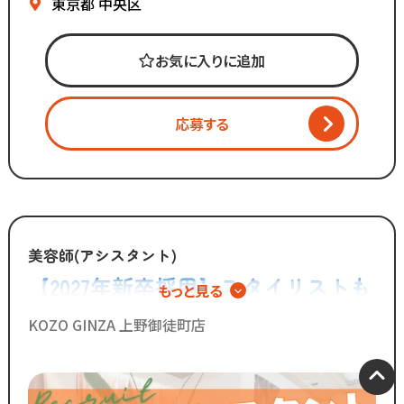
時代に合わせた働き方へ
東京都
中央区
変化を加えています。
お気に入りに追加
「いいものは残し、
時代に合わないものは変えていく」
応募する
スタッフが長く勤められることを
何よりも大切に考えているからこそ
今後もより働きやすい環境へ
制度を更新していきます！
◆グループの実績◆
美容師(アシスタント)
￣￣￣￣￣￣￣￣￣￣￣￣￣
【2027年新卒採用】スタイリストも
もっと見る
・スタッフ月間平均報酬
プロアシスタントも目指せる◎600
「30万円以上」☆
KOZO GINZA 上野御徒町店
・月間来店人数2,000人以上（4店舗平均）
人以上のデビュー実績あり
◆SNSで職場のリアルな雰囲気を