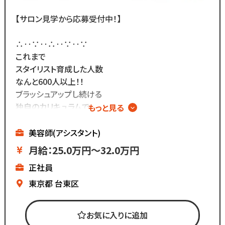
【サロン見学から応募受付中！】
∴‥∵‥∴‥∵‥∵
これまで
スタイリスト育成した人数
なんと600人以上！！
ブラッシュアップし続ける
独自のカリキュラムで
もっと見る
確実に技術を身に着ける◎
∴‥∵‥∴‥∵‥∵
美容師(アシスタント)
━━━━━━━━━━━
月給：25.0万円～32.0万円
株式会社コーゾー美容室
正社員
━━━━━━━━━━━
創業50年を迎え、
東京都
台東区
現在都内に4店舗のサロンを
展開しています。
お気に入りに追加