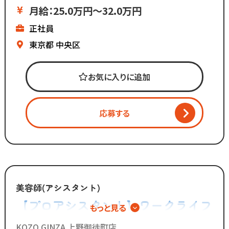
×
月給：25.0万円～32.0万円
「スタイリスト」も
正社員
「プロアシスタント」も
自分次第でキャリアを選べる◎
東京都
中央区
∴‥∵‥∴‥∵‥∵━━━━━━━━━━━
株式会社コーゾー美容室
お気に入りに追加
━━━━━━━━━━━
創業50年を迎え、
現在都内に4店舗のサロンを
応募する
展開しています。
マーケティング会社出身の
2代目社長により
新しい集客方法や
時代に合わせた働き方へ
美容師(アシスタント)
変化を加えています。
【プロアシスタント】ワークライフ
もっと見る
バランス重視の新しい美容師キャリ
「いいものは残し、
KOZO GINZA 上野御徒町店