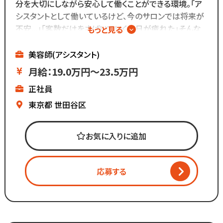
分を大切にしながら安心して働くことができる環境。「ア
シスタントとして働いているけど、今のサロンでは将来が
不安...」「客数だけをさばいていく毎日が疲れた」そんな
もっと見る
悩みを抱える方、一度ご相談ください^ ^
━━━━━━━━━
美容師(アシスタント)
株式会社ゆう
月給：19.0万円～23.5万円
━━━━━━━━━
正社員
愛知・東京にヘアサロン12店舗
東京都
世田谷区
エステサロン2店舗を展開する
株式会社ゆうでは
お気に入りに追加
現在約100名のスタッフが
在籍しています。
幅広い層のお客様にご支持いただき
応募する
今年で創業60年を迎えました。