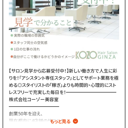
チェックできます！◆
￣￣￣￣￣￣￣￣￣￣￣￣￣
／
Instagram・TikTokで
当サロンの日常を配信中♪
＼
スタッフの技術紹介や職場の雰囲気、
撮影イベント・研修会の様子など、
リアルな職場環境をご覧いただけます☆
応募前に一度ご覧ください♪
【サロン見学から応募受付中！】新しい働き方で人生に彩
Instagram ▷「@kozo.recruit」
りを！「アシスタント専任スタッフ」としてサポート業務を極
Tiktok ▷「＠kozo_recruit」
める◎スタイリストの「稼ぎ」よりも時間的・心理的にスト
で検索してください！
レスフリーで充実した毎日を！━━━━━━━━━━━
株式会社コーゾー美容室
━━━━━━━━━━━
創業50年を迎え、
現在都内に4店舗のサロンを
もっと見る
展開しています。