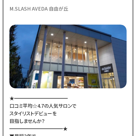
に実力をつける ＼デビューに向け
「30万円以上」☆
M.SLASH AVEDA 自由が丘
・月間来店人数2,000人以上（4店舗平均）
た手厚いサポートアリ／
◆SNSで職場のリアルな雰囲気を
チェックできます！◆
￣￣￣￣￣￣￣￣￣￣￣￣￣
／
Instagram・TikTokで
当サロンの日常を配信中♪
＼
スタッフの技術紹介や職場の雰囲気、
撮影イベント・研修会の様子など、
リアルな職場環境をご覧いただけます☆
★━━━━━━━━━━━
応募前に一度ご覧ください♪
口コミ平均☆4.7の人気サロンで
Instagram ▷「@kozo.recruit」
スタイリストデビューを
Tiktok ▷「＠kozo_recruit」
目指しませんか？
で検索してください！
━━━━━━━━━━━★
▼最短2年で