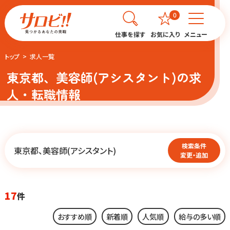
0
仕事を探す
お気に入り
メニュー
トップ
求人一覧
東京都、美容師(アシスタント)の求
人・転職情報
検索条件
東京都、美容師(アシスタント)
変更・追加
17
件
おすすめ順
新着順
人気順
給与の多い順