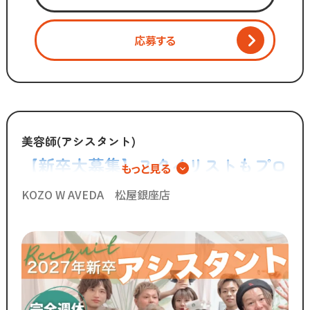
時代に合わないものは変えていく」
応募する
スタッフが長く勤められることを
何よりも大切に考えているからこそ
今後もより働きやすい環境へ
制度を更新していきます！
◆グループの実績◆
美容師(アシスタント)
￣￣￣￣￣￣￣￣￣￣￣￣￣
【新卒大募集】スタイリストもプロ
もっと見る
・スタッフ月間平均報酬
アシスタントも目指せる◎600人以
「30万円以上」☆
KOZO W AVEDA 松屋銀座店
・月間来店人数2,000人以上（4店舗平均）
上のデビュー実績あり
◆SNSで職場のリアルな雰囲気を
チェックできます！◆
￣￣￣￣￣￣￣￣￣￣￣￣￣
／
Instagram・TikTokで