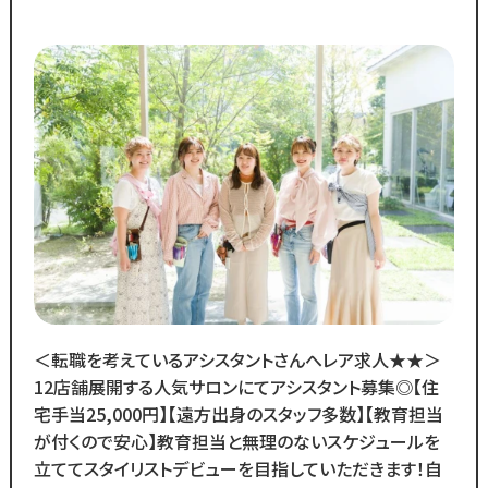
・スタッフ月間平均報酬
「30万円以上」☆
・月間来店人数2,000人以上（4店舗平均）
◆SNSで職場のリアルな雰囲気を
チェックできます！◆
￣￣￣￣￣￣￣￣￣￣￣￣￣
／
Instagram・TikTokで
当サロンの日常を配信中♪
＼
スタッフの技術紹介や職場の雰囲気、
撮影イベント・研修会の様子など、
リアルな職場環境をご覧いただけます☆
＜転職を考えているアシスタントさんへレア求人★★＞
応募前に一度ご覧ください♪
12店舗展開する人気サロンにてアシスタント募集◎【住
Instagram ▷「@kozo.recruit」
宅手当25,000円】【遠方出身のスタッフ多数】【教育担当
Tiktok ▷「＠kozo_recruit」
が付くので安心】教育担当と無理のないスケジュールを
で検索してください！
立ててスタイリストデビューを目指していただきます！自