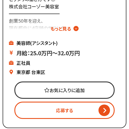
リアルな職場環境をご覧いただけます☆
株式会社コーゾー美容室
応募前に一度ご覧ください♪
━━━━━━━━━━━
創業50年を迎え、
Instagram ▷「@kozo.recruit」
現在都内に4店舗のサロンを
もっと見る
Tiktok ▷「＠kozo_recruit」
展開しています。
で検索してください！
美容師(アシスタント)
マーケティング会社出身の
月給：25.0万円～32.0万円
2代目社長により
正社員
新しい集客方法や
時代に合わせた働き方へ
東京都
台東区
変化を加えています。
お気に入りに追加
「いいものは残し、
時代に合わないものは変えていく」
応募する
スタッフが長く勤められることを
何よりも大切に考えているからこそ
今後もより働きやすい環境へ