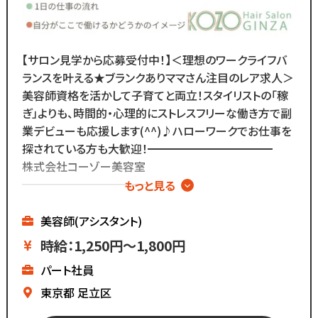
リアルな職場環境をご覧いただけます☆
応募前に一度ご覧ください♪
Instagram ▷「@kozo.recruit」
Tiktok ▷「＠kozo_recruit」
【サロン見学から応募受付中！】＜理想のワークライフバ
で検索してください！
ランスを叶える★ブランクありママさん注目のレア求人＞
美容師資格を活かして子育てと両立！スタイリストの「稼
ぎ」よりも、時間的・心理的にストレスフリーな働き方で副
業デビューも応援します(^^)♪ハローワークでお仕事を
探されている方も大歓迎！━━━━━━━━━━━
株式会社コーゾー美容室
━━━━━━━━━━━
もっと見る
創業50年を迎え、
現在都内に4店舗のサロンを
美容師(アシスタント)
展開しています。
時給：1,250円～1,800円
パート社員
マーケティング会社出身の
2代目社長により
東京都
足立区
新しい集客方法や