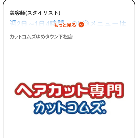
美容師(スタイリスト)
週2日～1日4時間～OK◎メニューは
もっと見る
カットのみ◎シャンプーやカラー、
カットコムズゆめタウン下松店
パーマの施術は一切無し！