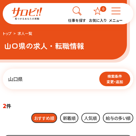
0
仕事を探す
お気に入り
メニュー
トップ
求人一覧
山口県の求人・転職情報
検索条件
山口県
変更・追加
2
件
おすすめ順
新着順
人気順
給与の多い順