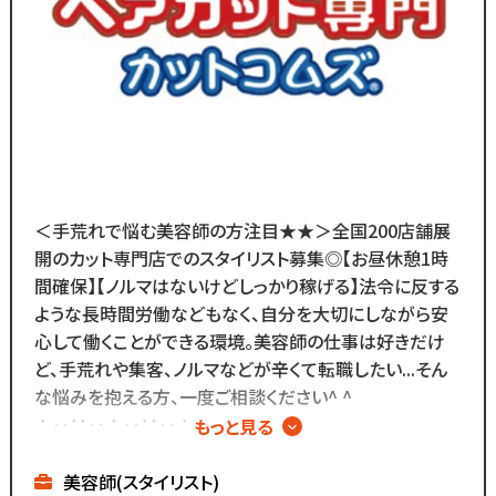
多く選ばれています！
＼
ブランクがあっても大丈夫！
数多くのスタッフ教育をしてきた
ノウハウによる安心の教育制度あり。
各店舗にベテランスタッフが
在籍しているので
＜手荒れで悩む美容師の方注目★★＞全国200店舗展
分からないことがあれば
開のカット専門店でのスタイリスト募集◎【お昼休憩1時
すぐに聞くことができる環境です◎
間確保】【ノルマはないけどしっかり稼げる】法令に反する
メニューはカットのみなので
ような長時間労働などもなく、自分を大切にしながら安
難しい業務内容はありません！
心して働くことができる環境。美容師の仕事は好きだけ
ど、手荒れや集客、ノルマなどが辛くて転職したい...そん
また、担当・予約制ではなく
な悩みを抱える方、一度ご相談ください^ ^
お客様とは最低限しか
∴‥∵‥∴‥∵‥∴‥
もっと見る
会話をしないスタイルなので
▼メニューはカットのみ
お客様との関係作りが苦手...
▼ノルマはないけど
美容師(スタイリスト)