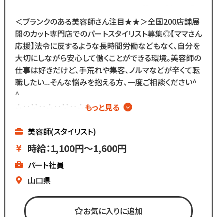
＜ブランクのある美容師さん注目★★＞全国200店舗展
開のカット専門店でのパートスタイリスト募集◎【ママさん
応援】法令に反するような長時間労働などもなく、自分を
大切にしながら安心して働くことができる環境。美容師の
仕事は好きだけど、手荒れや集客、ノルマなどが辛くて転
職したい...そんな悩みを抱える方、一度ご相談ください^
^
∴‥∵‥∴‥∵‥∴‥
もっと見る
▼メニューはカットのみ
▼週2日～、1日4時間～OK
美容師(スタイリスト)
▼ブランクがあっても安心
時給：1,100円～1,600円
▼全国200店舗展開
パート社員
▼地域に愛される安心経営
∴‥∵‥∴‥∵‥∴‥
山口県
《仕事内容》
お気に入りに追加
・接客