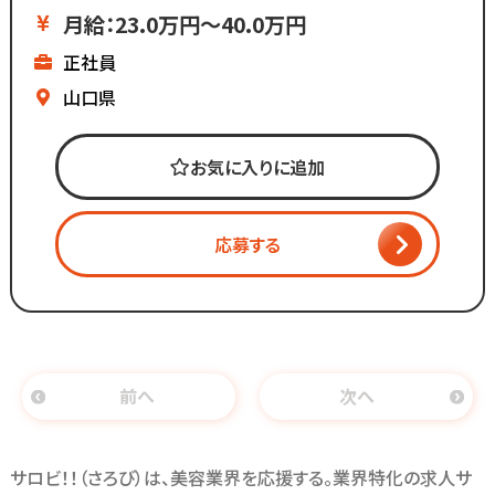
という方にもピッタリ◎
基本給が高いのでしっかり稼げる
月給：23.0万円～40.0万円
▼残業ほぼなし
正社員
▼全国200店舗展開
▼地域に愛される安心経営
山口県
∴‥∵‥∴‥∵‥∴‥
「美容師の仕事は好きだけど
お気に入りに追加
長時間労働＋低賃金で転職したい...」
「物価ばかり上がって
給与は上がらず生活に余裕がない」
応募する
「手荒れやノルマがキツイ」
そんな働き方はもう古い。
全国200店舗以上展開する
前へ
次へ
カット専門店の「カットコムズ」。
「今より稼げるけど、ホワイトな労働環境」
で一緒に働きませんか？
サロビ！！（さろび）は、美容業界を応援する。業界特化の求人サ