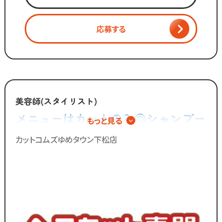
・お会計
・カット
応募する
・ブロー
・清掃 など
「美容師の仕事は好きだけど
手荒れやノルマがキツイ」
「子供を預けている時間だけ働きたい」
美容師(スタイリスト)
「家庭も大切にしながら
メニューはカットのみ◎シャンプー
もっと見る
効率よく働きたい」
やカラー、パーマの施術は一切無い
カットコムズゆめタウン下松店
そんな想いを抱えるあなたを
ので手荒れの心配不要！
カットコムズは応援します！！
／
ブランクのある
30代～50代の方に