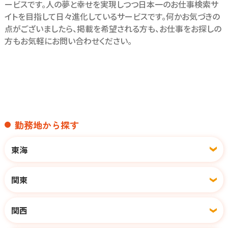
ービスです。人の夢と幸せを実現しつつ日本一のお仕事検索サ
イトを目指して日々進化しているサービスです。何かお気づきの
／
点がございましたら、掲載を希望される方も、お仕事をお探しの
ブランクのある
方もお気軽にお問い合わせください。
30代～50代の方に
多く選ばれています！
＼
ブランクがあっても大丈夫！
数多くのスタッフ教育をしてきた
ノウハウによる安心の教育制度あり。
勤務地から探す
各店舗にベテランスタッフが
在籍しているので
東海
分からないことがあれば
すぐに聞くことができる環境です◎
関東
メニューはカットのみなので
難しい業務内容はありません！
関西
また、担当・予約制ではなく