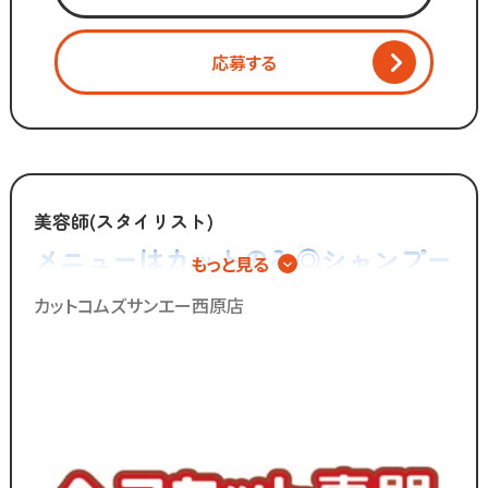
・お会計
・カット
応募する
・ブロー
・清掃 など
「美容師の仕事は好きだけど
手荒れやノルマがキツイ」
「子供を預けている時間だけ働きたい」
美容師(スタイリスト)
「家庭も大切にしながら
メニューはカットのみ◎シャンプー
もっと見る
効率よく働きたい」
やカラー、パーマの施術は一切無い
カットコムズサンエー西原店
そんな想いを抱えるあなたを
ので手荒れの心配不要！
カットコムズは応援します！！
／
ブランクのある
30代～50代の方に