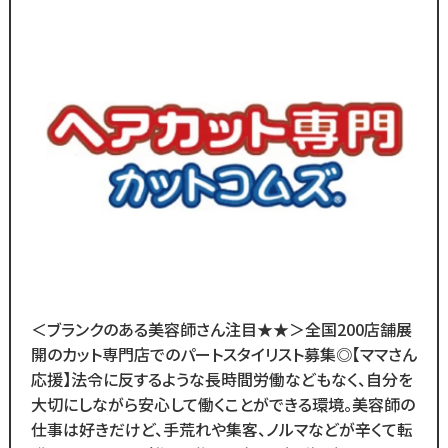
ブランクのある
30代～50代の方に
多く選ばれています！
＼
ブランクがあっても大丈夫！
数多くのスタッフ教育をしてきた
ノウハウによる安心の教育制度あり。
各店舗にベテランスタッフが
在籍しているので
分からないことがあれば
すぐに聞くことができる環境です◎
メニューはカットのみなので
＜ブランクのある美容師さん注目★★＞全国200店舗展
難しい業務内容はありません！
開のカット専門店でのパートスタイリスト募集◎【ママさん
応援】法令に反するような長時間労働などもなく、自分を
また、担当・予約制ではなく
大切にしながら安心して働くことができる環境。美容師の
お客様とは最低限しか
仕事は好きだけど、手荒れや集客、ノルマなどが辛くて転
会話をしないスタイルなので