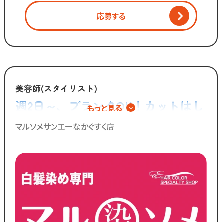
「物価ばかり上がって
応募する
給与は上がらず生活に余裕がない」
そんな働き方はもう古い。
全国200店舗以上展開の
カットコムズが運営する
美容師(スタイリスト)
白髪染め専門店「マルソメ」。
週2日～、ブランクOK！カットはし
もっと見る
「今より稼げるけど、
ない美容師さん募集！白髪染め専門
ホワイトな労働環境」
マルソメサンエーなかぐすく店
で一緒に働きませんか？
店でのパートスタッフ◎
／
ブランクのある
30代～50代の方に
多く選ばれています！