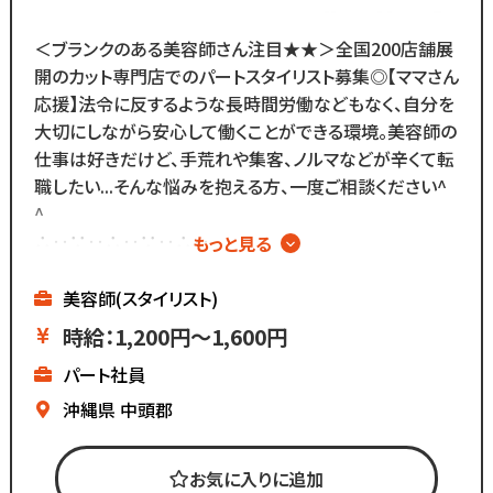
各店舗にベテランスタッフが
在籍しているので
＜ブランクのある美容師さん注目★★＞全国200店舗展
分からないことがあれば
開のカット専門店でのパートスタイリスト募集◎【ママさん
すぐに聞くことができる環境です◎
応援】法令に反するような長時間労働などもなく、自分を
メニューはカットのみなので
大切にしながら安心して働くことができる環境。美容師の
難しい業務内容はありません！
仕事は好きだけど、手荒れや集客、ノルマなどが辛くて転
職したい...そんな悩みを抱える方、一度ご相談ください^
また、担当・予約制ではなく
^
お客様とは最低限しか
∴‥∵‥∴‥∵‥∴‥
もっと見る
会話をしないスタイルなので
▼メニューはカットのみ
お客様との関係作りが苦手...
▼週2日～、1日4時間～OK
美容師(スタイリスト)
という方にもピッタリ◎
▼ブランクがあっても安心
時給：1,200円～1,600円
▼全国200店舗展開
パート社員
▼地域に愛される安心経営
∴‥∵‥∴‥∵‥∴‥
沖縄県
中頭郡
《仕事内容》
お気に入りに追加
・接客