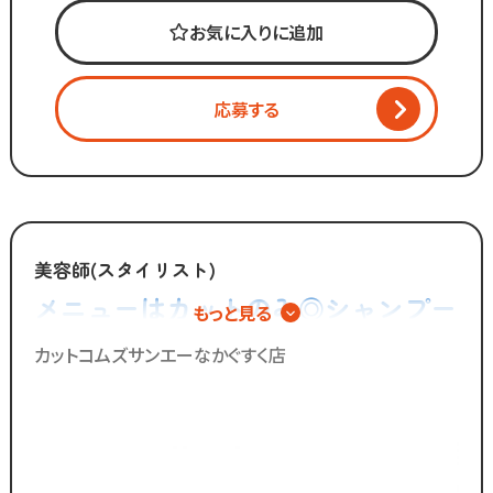
お気に入りに追加
・接客
・お会計
・カット
応募する
・ブロー
・清掃 など
「美容師の仕事は好きだけど
手荒れやノルマがキツイ」
「子供を預けている時間だけ働きたい」
美容師(スタイリスト)
「家庭も大切にしながら
メニューはカットのみ◎シャンプー
もっと見る
効率よく働きたい」
やカラー、パーマの施術は一切無い
カットコムズサンエーなかぐすく店
そんな想いを抱えるあなたを
ので手荒れの心配不要！
カットコムズは応援します！！
／