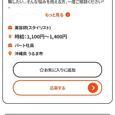
職したい...そんな悩みを抱える方、一度ご相談ください^
お客様との関係作りが苦手...
^
という方にもピッタリ◎
∴‥∵‥∴‥∵‥∴‥
もっと見る
▼メニューはカットのみ
▼週2日～、1日4時間～OK
美容師(スタイリスト)
▼ブランクがあっても安心
時給：1,100円～1,400円
▼全国200店舗展開
パート社員
▼地域に愛される安心経営
∴‥∵‥∴‥∵‥∴‥
沖縄県
うるま市
《仕事内容》
お気に入りに追加
・接客
・お会計
・カット
応募する
・ブロー
・清掃 など
「美容師の仕事は好きだけど