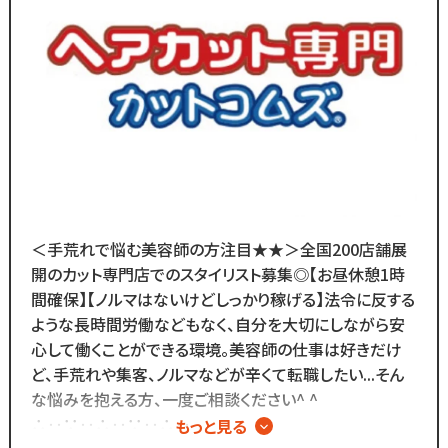
ブランクのある
30代～50代の方に
多く選ばれています！
＼
ブランクがあっても大丈夫！
数多くのスタッフ教育をしてきた
ノウハウによる安心の教育制度あり。
各店舗にベテランスタッフが
在籍しているので
＜手荒れで悩む美容師の方注目★★＞全国200店舗展
分からないことがあれば
開のカット専門店でのスタイリスト募集◎【お昼休憩1時
すぐに聞くことができる環境です◎
間確保】【ノルマはないけどしっかり稼げる】法令に反する
メニューはカットのみなので
ような長時間労働などもなく、自分を大切にしながら安
難しい業務内容はありません！
心して働くことができる環境。美容師の仕事は好きだけ
ど、手荒れや集客、ノルマなどが辛くて転職したい...そん
また、担当・予約制ではなく
な悩みを抱える方、一度ご相談ください^ ^
お客様とは最低限しか
∴‥∵‥∴‥∵‥∴‥
もっと見る
会話をしないスタイルなので