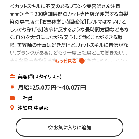
＜カットスキルに不安のあるブランク美容師さん注目
★★＞全国200店舗展開のカット専門店が運営する白髪
染め専門店◎【お昼休憩1時間確保】【ノルマはないけど
しっかり稼げる】法令に反するような長時間労働などもな
く、自分を大切にしながら安心して働くことができる環
境。美容師の仕事は好きだけど、カットスキルに自信がな
い、ブランクがあるけどもう一度正社員として働きたい...
そんな悩みを抱える方、一度ご相談ください^ ^∴‥∵‥
もっと見る
∴‥∵‥∴‥
▼白髪染め専門店
美容師(スタイリスト)
▼ノルマはないけど
月給：25.0万円～40.0万円
基本給が高いのでしっかり稼げる
正社員
▼残業ほぼなし
▼全国200店舗展開
沖縄県
中頭郡
▼地域に愛される安心経営
∴‥∵‥∴‥∵‥∴‥
お気に入りに追加
「美容師の仕事は好きだけど
長時間労働＋低賃金で転職したい...」