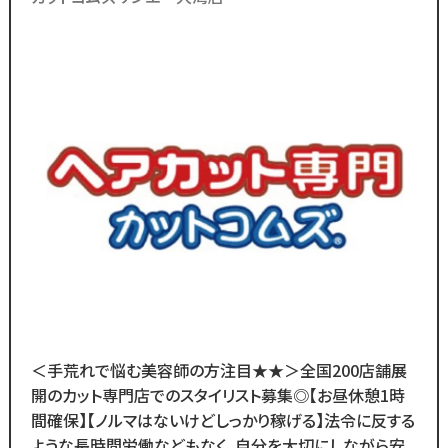
ので手荒れの心配不要！
／
ブランクのある
30代～50代の方に
多く選ばれています！
＼
ブランクがあっても大丈夫！
数多くのスタッフ教育をしてきた
ノウハウによる安心の教育制度あり。
各店舗にベテランスタッフが
在籍しているので
分からないことがあれば
すぐに聞くことができる環境です◎
メニューはカットのみなので
＜手荒れで悩む美容師の方注目★★＞全国200店舗展
難しい業務内容はありません！
開のカット専門店でのスタイリスト募集◎【お昼休憩1時
間確保】【ノルマはないけどしっかり稼げる】法令に反する
また、担当・予約制ではなく
ような長時間労働などもなく、自分を大切にしながら安