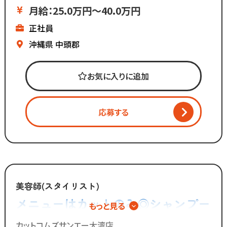
基本給が高いのでしっかり稼げる
月給：25.0万円～40.0万円
▼残業ほぼなし
正社員
▼全国200店舗展開
▼地域に愛される安心経営
沖縄県
中頭郡
∴‥∵‥∴‥∵‥∴‥
「美容師の仕事は好きだけど
お気に入りに追加
長時間労働＋低賃金で転職したい...」
「物価ばかり上がって
給与は上がらず生活に余裕がない」
応募する
「手荒れやノルマがキツイ」
そんな働き方はもう古い。
全国200店舗以上展開する
カット専門店の「カットコムズ」。
美容師(スタイリスト)
「今より稼げるけど、ホワイトな労働環境」
メニューはカットのみ◎シャンプー
もっと見る
で一緒に働きませんか？
やカラー、パーマの施術は一切無い
カットコムズサンエー大湾店