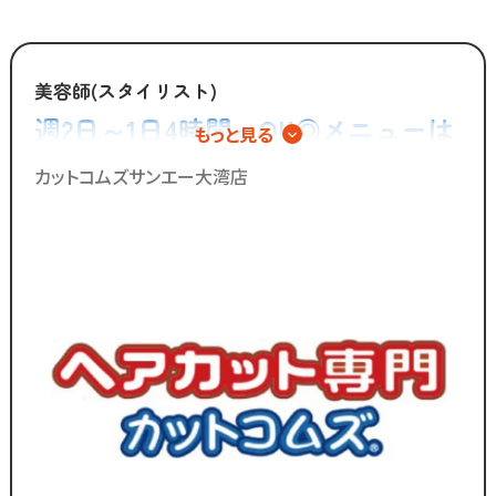
全国200店舗以上展開する
カット専門店の「カットコムズ」。
美容師(スタイリスト)
「今より稼げるけど、ホワイトな労働環境」
週2日～1日4時間～OK◎メニューは
もっと見る
で一緒に働きませんか？
カットのみ◎シャンプーやカラー、
カットコムズサンエー大湾店
パーマの施術は一切無し！
／
ブランクのある
30代～50代の方に
多く選ばれています！
＼
ブランクがあっても大丈夫！
数多くのスタッフ教育をしてきた
ノウハウによる安心の教育制度あり。
各店舗にベテランスタッフが