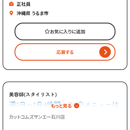
正社員
▼全国200店舗展開
▼地域に愛される安心経営
沖縄県
うるま市
∴‥∵‥∴‥∵‥∴‥
「美容師の仕事は好きだけど
お気に入りに追加
長時間労働＋低賃金で転職したい...」
「物価ばかり上がって
給与は上がらず生活に余裕がない」
応募する
「手荒れやノルマがキツイ」
そんな働き方はもう古い。
全国200店舗以上展開する
カット専門店の「カットコムズ」。
美容師(スタイリスト)
「今より稼げるけど、ホワイトな労働環境」
週2日～1日4時間～OK◎メニューは
もっと見る
で一緒に働きませんか？
カットのみ◎シャンプーやカラー、
カットコムズサンエー石川店
パーマの施術は一切無し！
／