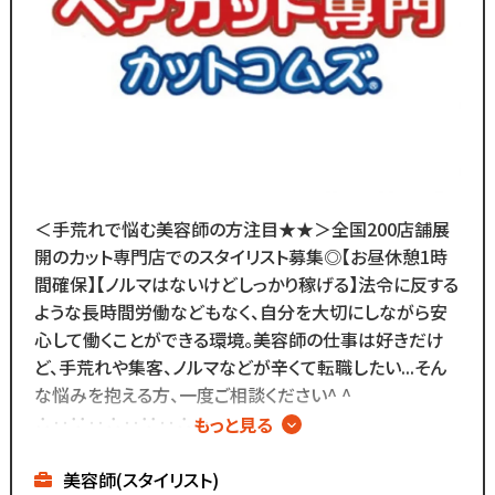
多く選ばれています！
＼
ブランクがあっても大丈夫！
数多くのスタッフ教育をしてきた
ノウハウによる安心の教育制度あり。
各店舗にベテランスタッフが
在籍しているので
＜手荒れで悩む美容師の方注目★★＞全国200店舗展
分からないことがあれば
開のカット専門店でのスタイリスト募集◎【お昼休憩1時
すぐに聞くことができる環境です◎
間確保】【ノルマはないけどしっかり稼げる】法令に反する
メニューはカットのみなので
ような長時間労働などもなく、自分を大切にしながら安
難しい業務内容はありません！
心して働くことができる環境。美容師の仕事は好きだけ
ど、手荒れや集客、ノルマなどが辛くて転職したい...そん
また、担当・予約制ではなく
な悩みを抱える方、一度ご相談ください^ ^
お客様とは最低限しか
∴‥∵‥∴‥∵‥∴‥
もっと見る
会話をしないスタイルなので
▼メニューはカットのみ
お客様との関係作りが苦手...
▼ノルマはないけど
美容師(スタイリスト)
という方にもピッタリ◎