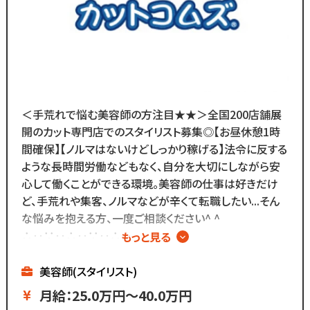
数多くのスタッフ教育をしてきた
ノウハウによる安心の教育制度あり。
各店舗にベテランスタッフが
在籍しているので
分からないことがあれば
すぐに聞くことができる環境です◎
メニューはカットのみなので
＜手荒れで悩む美容師の方注目★★＞全国200店舗展
難しい業務内容はありません！
開のカット専門店でのスタイリスト募集◎【お昼休憩1時
間確保】【ノルマはないけどしっかり稼げる】法令に反する
また、担当・予約制ではなく
ような長時間労働などもなく、自分を大切にしながら安
お客様とは最低限しか
心して働くことができる環境。美容師の仕事は好きだけ
会話をしないスタイルなので
ど、手荒れや集客、ノルマなどが辛くて転職したい...そん
お客様との関係作りが苦手...
な悩みを抱える方、一度ご相談ください^ ^
という方にもピッタリ◎
∴‥∵‥∴‥∵‥∴‥
もっと見る
▼メニューはカットのみ
▼ノルマはないけど
美容師(スタイリスト)
基本給が高いのでしっかり稼げる
月給：25.0万円～40.0万円
▼残業ほぼなし