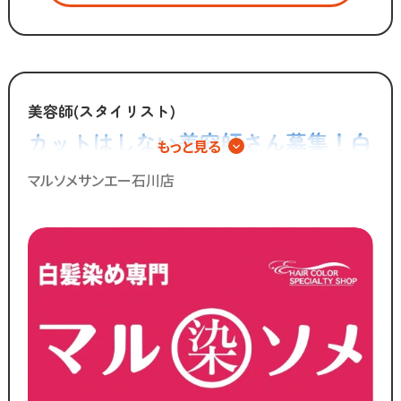
・清掃 など
「美容師の仕事は好きだけど
手荒れやノルマがキツイ」
「子供を預けている時間だけ働きたい」
美容師(スタイリスト)
「家庭も大切にしながら
カットはしない美容師さん募集！白
もっと見る
効率よく働きたい」
髪染め専門店での正社員スタッフ◎
マルソメサンエー石川店
そんな想いを抱えるあなたを
カットコムズは応援します！！
／
ブランクのある
30代～50代の方に
多く選ばれています！
＼