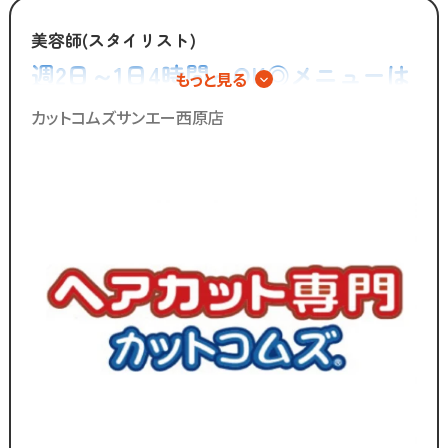
手荒れやノルマがキツイ」
「子供を預けている時間だけ働きたい」
美容師(スタイリスト)
「家庭も大切にしながら
週2日～1日4時間～OK◎メニューは
もっと見る
効率よく働きたい」
カットのみ◎シャンプーやカラー、
カットコムズサンエー西原店
そんな想いを抱えるあなたを
パーマの施術は一切無し！
カットコムズは応援します！！
／
ブランクのある
30代～50代の方に
多く選ばれています！
＼
ブランクがあっても大丈夫！
数多くのスタッフ教育をしてきた
ノウハウによる安心の教育制度あり。