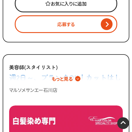
お気に入りに追加
「美容師の仕事は好きだけど
長時間労働＋低賃金で転職したい...」
「物価ばかり上がって
応募する
給与は上がらず生活に余裕がない」
そんな働き方はもう古い。
全国200店舗以上展開の
カットコムズが運営する
美容師(スタイリスト)
白髪染め専門店「マルソメ」。
週2日～、ブランクOK！カットはし
もっと見る
「今より稼げるけど、
ない美容師さん募集！白髪染め専門
ホワイトな労働環境」
マルソメサンエー石川店
で一緒に働きませんか？
店でのパートスタッフ◎
／
ブランクのある