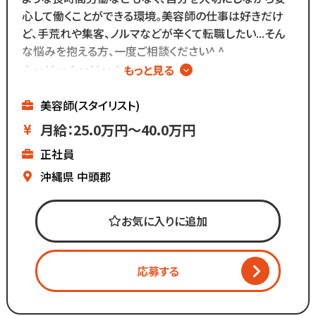
お客様とは最低限しか
心して働くことができる環境。美容師の仕事は好きだけ
会話をしないスタイルなので
ど、手荒れや集客、ノルマなどが辛くて転職したい...そん
お客様との関係作りが苦手...
な悩みを抱える方、一度ご相談ください^ ^
という方にもピッタリ◎
∴‥∵‥∴‥∵‥∴‥
もっと見る
▼メニューはカットのみ
▼ノルマはないけど
美容師(スタイリスト)
基本給が高いのでしっかり稼げる
月給：25.0万円～40.0万円
▼残業ほぼなし
正社員
▼全国200店舗展開
▼地域に愛される安心経営
沖縄県
中頭郡
∴‥∵‥∴‥∵‥∴‥
「美容師の仕事は好きだけど
お気に入りに追加
長時間労働＋低賃金で転職したい...」
「物価ばかり上がって
給与は上がらず生活に余裕がない」
応募する
「手荒れやノルマがキツイ」
そんな働き方はもう古い。