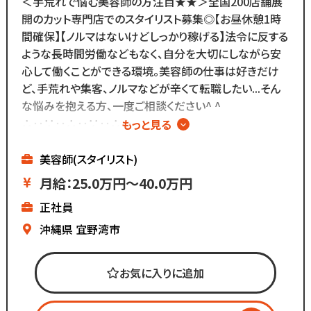
＜手荒れで悩む美容師の方注目★★＞全国200店舗展
ブランクがあっても大丈夫！
分からないことがあれば
開のカット専門店でのスタイリスト募集◎【お昼休憩1時
数多くのスタッフ教育をしてきた
すぐに聞くことができる環境です◎
間確保】【ノルマはないけどしっかり稼げる】法令に反する
ノウハウによる安心の教育制度あり。
メニューはカットのみなので
ような長時間労働などもなく、自分を大切にしながら安
各店舗にベテランスタッフが
難しい業務内容はありません！
心して働くことができる環境。美容師の仕事は好きだけ
在籍しているので
ど、手荒れや集客、ノルマなどが辛くて転職したい...そん
分からないことがあれば
また、担当・予約制ではなく
な悩みを抱える方、一度ご相談ください^ ^
すぐに聞くことができる環境です◎
お客様とは最低限しか
∴‥∵‥∴‥∵‥∴‥
もっと見る
カットメニューがないので
会話をしないスタイルなので
▼メニューはカットのみ
すぐに覚えられる仕事内容です♪
お客様との関係作りが苦手...
▼ノルマはないけど
美容師(スタイリスト)
という方にもピッタリ◎
基本給が高いのでしっかり稼げる
また、担当・予約制ではなく
月給：25.0万円～40.0万円
▼残業ほぼなし
お客様とは最低限しか
正社員
▼全国200店舗展開
会話をしないスタイルなので
▼地域に愛される安心経営
沖縄県
宜野湾市
お客様との関係作りが苦手...
∴‥∵‥∴‥∵‥∴‥
という方にもピッタリ◎
「美容師の仕事は好きだけど
お気に入りに追加
長時間労働＋低賃金で転職したい...」
「物価ばかり上がって