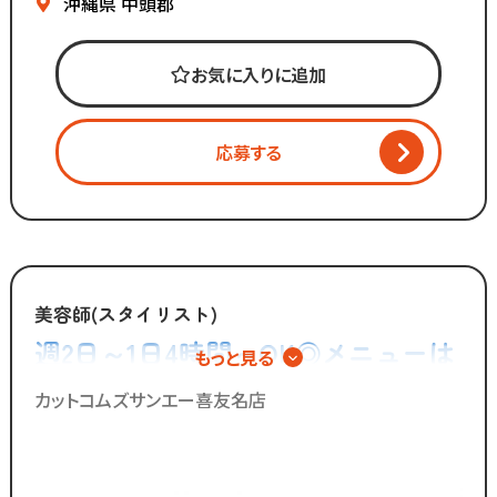
▼地域に愛される安心経営
沖縄県
中頭郡
∴‥∵‥∴‥∵‥∴‥
《仕事内容》
お気に入りに追加
・接客
・お会計
応募する
・カット
・ブロー
・清掃 など
「美容師の仕事は好きだけど
手荒れやノルマがキツイ」
美容師(スタイリスト)
「子供を預けている時間だけ働きたい」
週2日～1日4時間～OK◎メニューは
もっと見る
「家庭も大切にしながら
カットのみ◎シャンプーやカラー、
効率よく働きたい」
カットコムズサンエー喜友名店
パーマの施術は一切無し！
そんな想いを抱えるあなたを
カットコムズは応援します！！