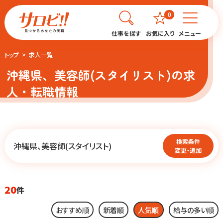
0
仕事を探す
お気に入り
メニュー
トップ
求人一覧
沖縄県、美容師(スタイリスト)の求
人・転職情報
検索条件
沖縄県、美容師(スタイリスト)
変更・追加
20
件
おすすめ順
新着順
人気順
給与の多い順