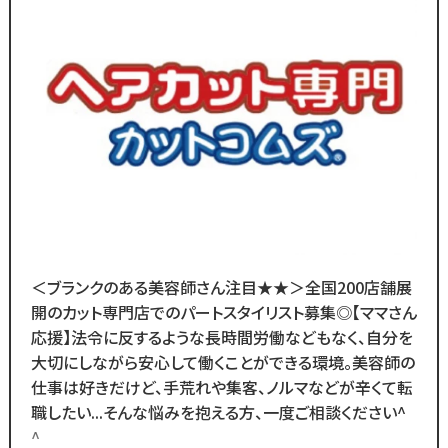
／
ブランクのある
30代～50代の方に
多く選ばれています！
＼
ブランクがあっても大丈夫！
数多くのスタッフ教育をしてきた
ノウハウによる安心の教育制度あり。
各店舗にベテランスタッフが
＜ブランクのある美容師さん注目★★＞全国200店舗展
在籍しているので
開のカット専門店でのパートスタイリスト募集◎【ママさん
分からないことがあれば
応援】法令に反するような長時間労働などもなく、自分を
すぐに聞くことができる環境です◎
大切にしながら安心して働くことができる環境。美容師の
メニューはカットのみなので
仕事は好きだけど、手荒れや集客、ノルマなどが辛くて転
難しい業務内容はありません！
職したい...そんな悩みを抱える方、一度ご相談ください^
^