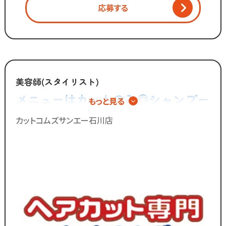
給与は上がらず生活に余裕がない」
応募する
「手荒れやノルマがキツイ」
そんな働き方はもう古い。
全国200店舗以上展開する
カット専門店の「カットコムズ」。
美容師(スタイリスト)
「今より稼げるけど、ホワイトな労働環境」
メニューはカットのみ◎シャンプー
もっと見る
で一緒に働きませんか？
やカラー、パーマの施術は一切無い
カットコムズサンエー石川店
ので手荒れの心配不要！
／
ブランクのある
30代～50代の方に
多く選ばれています！
＼
ブランクがあっても大丈夫！