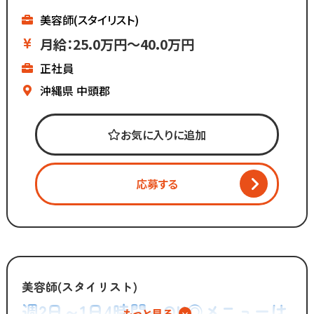
▼メニューはカットのみ
お客様との関係作りが苦手...
▼ノルマはないけど
美容師(スタイリスト)
という方にもピッタリ◎
基本給が高いのでしっかり稼げる
月給：25.0万円～40.0万円
▼残業ほぼなし
正社員
▼全国200店舗展開
▼地域に愛される安心経営
沖縄県
中頭郡
∴‥∵‥∴‥∵‥∴‥
「美容師の仕事は好きだけど
お気に入りに追加
長時間労働＋低賃金で転職したい...」
「物価ばかり上がって
給与は上がらず生活に余裕がない」
応募する
「手荒れやノルマがキツイ」
そんな働き方はもう古い。
全国200店舗以上展開する
カット専門店の「カットコムズ」。
美容師(スタイリスト)
「今より稼げるけど、ホワイトな労働環境」
週2日～1日4時間～OK◎メニューは
もっと見る