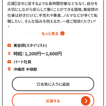
応援】法令に反するような長時間労働などもなく、自分を
また、担当・予約制ではなく
大切にしながら安心して働くことができる環境。美容師の
お客様とは最低限しか
仕事は好きだけど、手荒れや集客、ノルマなどが辛くて転
会話をしないスタイルなので
職したい...そんな悩みを抱える方、一度ご相談ください^
お客様との関係作りが苦手...
^
という方にもピッタリ◎
∴‥∵‥∴‥∵‥∴‥
もっと見る
▼メニューはカットのみ
▼週2日～、1日4時間～OK
美容師(スタイリスト)
▼ブランクがあっても安心
時給：1,200円～1,600円
▼全国200店舗展開
パート社員
▼地域に愛される安心経営
∴‥∵‥∴‥∵‥∴‥
沖縄県
中頭郡
《仕事内容》
お気に入りに追加
・接客
・お会計
・カット
応募する
・ブロー