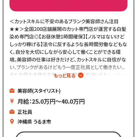
ブランクがあっても大丈夫！
数多くのスタッフ教育をしてきた
ノウハウによる安心の教育制度あり。
＜カットスキルに不安のあるブランク美容師さん注目
各店舗にベテランスタッフが
★★＞全国200店舗展開のカット専門店が運営する白髪
在籍しているので
染め専門店◎【お昼休憩1時間確保】【ノルマはないけど
分からないことがあれば
しっかり稼げる】法令に反するような長時間労働などもな
すぐに聞くことができる環境です◎
く、自分を大切にしながら安心して働くことができる環
メニューはカットのみなので
境。美容師の仕事は好きだけど、カットスキルに自信がな
難しい業務内容はありません！
い、ブランクがあるけどもう一度正社員として働きたい...
そんな悩みを抱える方、一度ご相談ください^ ^∴‥∵‥
もっと見る
また、担当・予約制ではなく
∴‥∵‥∴‥
お客様とは最低限しか
▼白髪染め専門店
美容師(スタイリスト)
会話をしないスタイルなので
▼ノルマはないけど
月給：25.0万円～40.0万円
お客様との関係作りが苦手...
基本給が高いのでしっかり稼げる
正社員
という方にもピッタリ◎
▼残業ほぼなし
▼全国200店舗展開
沖縄県
うるま市
▼地域に愛される安心経営
∴‥∵‥∴‥∵‥∴‥