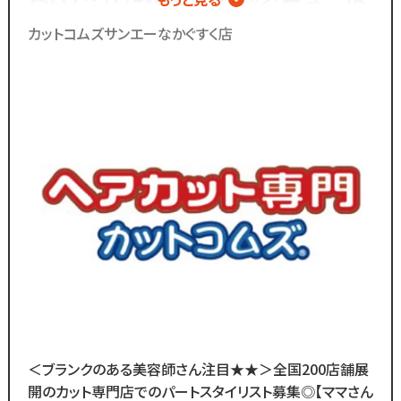
で一緒に働きませんか？
カットのみ◎シャンプーやカラー、
カットコムズサンエーなかぐすく店
パーマの施術は一切無し！
／
ブランクのある
30代～50代の方に
多く選ばれています！
＼
ブランクがあっても大丈夫！
数多くのスタッフ教育をしてきた
ノウハウによる安心の教育制度あり。
各店舗にベテランスタッフが
在籍しているので
分からないことがあれば
すぐに聞くことができる環境です◎
メニューはカットのみなので
＜ブランクのある美容師さん注目★★＞全国200店舗展
難しい業務内容はありません！
開のカット専門店でのパートスタイリスト募集◎【ママさん