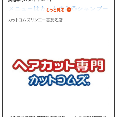
・清掃 など
「家庭も大切にしながら
メニューはカットのみ◎シャンプー
もっと見る
効率よく働きたい」
「美容師の仕事は好きだけど
やカラー、パーマの施術は一切無い
カットコムズサンエー喜友名店
カットスキルに自信がない」
そんな想いを抱えるあなたを
ので手荒れの心配不要！
「子供を預けている時間だけ働きたい」
カットコムズは応援します！！
「家庭も大切にしながら
効率よく働きたい」
／
そんな想いを抱えるあなたを
ブランクのある
応援します！！
30代～50代の方に
多く選ばれています！
＼
／
ブランクのある
ブランクがあっても大丈夫！
30代～50代の方に
数多くのスタッフ教育をしてきた
多く選ばれています！
ノウハウによる安心の教育制度あり。
＼
各店舗にベテランスタッフが
在籍しているので