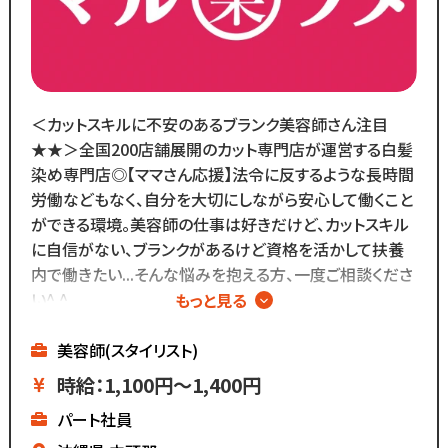
＼
ブランクがあっても大丈夫！
数多くのスタッフ教育をしてきた
ノウハウによる安心の教育制度あり。
＜カットスキルに不安のあるブランク美容師さん注目
各店舗にベテランスタッフが
★★＞全国200店舗展開のカット専門店が運営する白髪
在籍しているので
染め専門店◎【ママさん応援】法令に反するような長時間
分からないことがあれば
労働などもなく、自分を大切にしながら安心して働くこと
すぐに聞くことができる環境です◎
ができる環境。美容師の仕事は好きだけど、カットスキル
カットメニューがないので
に自信がない、ブランクがあるけど資格を活かして扶養
すぐに覚えられる仕事内容です♪
内で働きたい...そんな悩みを抱える方、一度ご相談くださ
い^ ^
もっと見る
また、担当・予約制ではなく
∴‥∵‥∴‥∵‥∴‥
お客様とは最低限しか
▼メニューはカットのみ
美容師(スタイリスト)
会話をしないスタイルなので
▼週2日～、1日4時間～OK
時給：1,100円～1,400円
お客様との関係作りが苦手...
▼ブランクがあっても安心
パート社員
という方にもピッタリ◎
▼全国200店舗展開