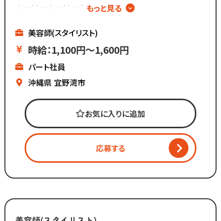
また、担当・予約制ではなく
∴‥∵‥∴‥∵‥∴‥
もっと見る
お客様とは最低限しか
▼メニューはカットのみ
会話をしないスタイルなので
▼週2日～、1日4時間～OK
美容師(スタイリスト)
お客様との関係作りが苦手...
▼ブランクがあっても安心
時給：1,100円～1,600円
という方にもピッタリ◎
▼全国200店舗展開
∴‥∵‥∴‥∵‥∴‥
パート社員
▼地域に愛される安心経営
▼白髪染め専門店
∴‥∵‥∴‥∵‥∴‥
沖縄県
宜野湾市
▼週2日～、1日4時間～OK
《仕事内容》
▼ブランクがあっても安心
▼全国200店舗展開
お気に入りに追加
・接客
▼地域に愛される安心経営
・お会計
∴‥∵‥∴‥∵‥∴‥
・カット
応募する
《仕事内容》
・ブロー
・清掃 など
・接客
・お会計
「美容師の仕事は好きだけど
・白髪染めの施術
手荒れやノルマがキツイ」
・ブロー
「子供を預けている時間だけ働きたい」
美容師(スタイリスト)