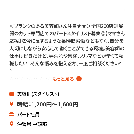
在籍しているので
分からないことがあれば
すぐに聞くことができる環境です◎
メニューはカットのみなので
＜ブランクのある美容師さん注目★★＞全国200店舗展
難しい業務内容はありません！
開のカット専門店でのパートスタイリスト募集◎【ママさん
応援】法令に反するような長時間労働などもなく、自分を
また、担当・予約制ではなく
大切にしながら安心して働くことができる環境。美容師の
お客様とは最低限しか
仕事は好きだけど、手荒れや集客、ノルマなどが辛くて転
会話をしないスタイルなので
職したい...そんな悩みを抱える方、一度ご相談ください^
お客様との関係作りが苦手...
^
という方にもピッタリ◎
∴‥∵‥∴‥∵‥∴‥
もっと見る
▼メニューはカットのみ
▼週2日～、1日4時間～OK
美容師(スタイリスト)
▼ブランクがあっても安心
時給：1,200円～1,600円
▼全国200店舗展開
パート社員
▼地域に愛される安心経営
∴‥∵‥∴‥∵‥∴‥
沖縄県
中頭郡
《仕事内容》