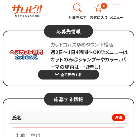
0
仕事を探す
お気に入り
メニュー
応募先情報
カットコムズゆめタウン下松店
週2日～1日4時間～OK◎メニューは
カットのみ◎シャンプーやカラー、パ
ーマの施術は一切無し！
全て表示する
応募する情報
氏名
必須