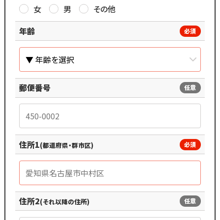
女
男
その他
年齢
必須
郵便番号
任意
住所1
必須
(都道府県・群市区)
住所2
任意
(それ以降の住所)