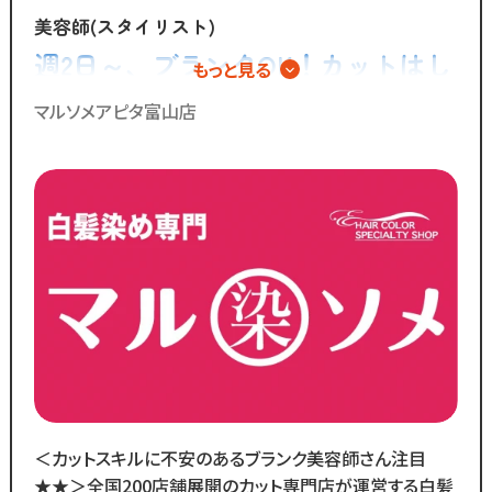
「子供を預けている時間だけ働きたい」
美容師(スタイリスト)
「家庭も大切にしながら
週2日～、ブランクOK！カットはし
もっと見る
効率よく働きたい」
ない美容師さん募集！白髪染め専門
マルソメアピタ富山店
そんな想いを抱えるあなたを
店でのパートスタッフ◎
カットコムズは応援します！！
／
ブランクのある
30代～50代の方に
多く選ばれています！
＼
ブランクがあっても大丈夫！
数多くのスタッフ教育をしてきた
ノウハウによる安心の教育制度あり。
＜カットスキルに不安のあるブランク美容師さん注目
各店舗にベテランスタッフが
★★＞全国200店舗展開のカット専門店が運営する白髪