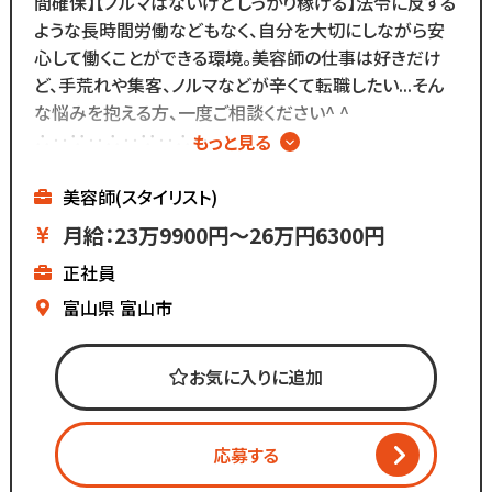
間確保】【ノルマはないけどしっかり稼げる】法令に反する
また、担当・予約制ではなく
ような長時間労働などもなく、自分を大切にしながら安
お客様とは最低限しか
心して働くことができる環境。美容師の仕事は好きだけ
会話をしないスタイルなので
ど、手荒れや集客、ノルマなどが辛くて転職したい...そん
お客様との関係作りが苦手...
な悩みを抱える方、一度ご相談ください^ ^
という方にもピッタリ◎
∴‥∵‥∴‥∵‥∴‥
もっと見る
▼メニューはカットのみ
▼ノルマはないけど
美容師(スタイリスト)
基本給が高いのでしっかり稼げる
月給：23万9900円～26万円6300円
▼残業ほぼなし
正社員
▼全国200店舗展開
▼地域に愛される安心経営
富山県
富山市
∴‥∵‥∴‥∵‥∴‥
「美容師の仕事は好きだけど
お気に入りに追加
長時間労働＋低賃金で転職したい...」
「物価ばかり上がって
給与は上がらず生活に余裕がない」
応募する
「手荒れやノルマがキツイ」