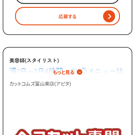
・カット
・ブロー
応募する
・清掃 など
「美容師の仕事は好きだけど
手荒れやノルマがキツイ」
「子供を預けている時間だけ働きたい」
「家庭も大切にしながら
美容師(スタイリスト)
効率よく働きたい」
週2日～1日4時間～OK◎メニューは
もっと見る
カットのみ◎シャンプーやカラー、
そんな想いを抱えるあなたを
カットコムズ富山東店(アピタ)
カットコムズは応援します！！
パーマの施術は一切無し！
／
ブランクのある
30代～50代の方に
多く選ばれています！