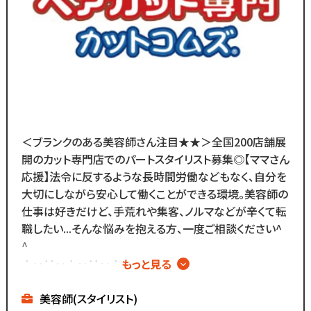
＼
ブランクがあっても大丈夫！
数多くのスタッフ教育をしてきた
ノウハウによる安心の教育制度あり。
各店舗にベテランスタッフが
在籍しているので
分からないことがあれば
＜ブランクのある美容師さん注目★★＞全国200店舗展
すぐに聞くことができる環境です◎
開のカット専門店でのパートスタイリスト募集◎【ママさん
メニューはカットのみなので
応援】法令に反するような長時間労働などもなく、自分を
難しい業務内容はありません！
大切にしながら安心して働くことができる環境。美容師の
仕事は好きだけど、手荒れや集客、ノルマなどが辛くて転
また、担当・予約制ではなく
職したい...そんな悩みを抱える方、一度ご相談ください^
お客様とは最低限しか
^
会話をしないスタイルなので
∴‥∵‥∴‥∵‥∴‥
もっと見る
お客様との関係作りが苦手...
▼メニューはカットのみ
という方にもピッタリ◎
▼週2日～、1日4時間～OK
美容師(スタイリスト)