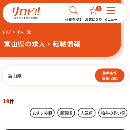
0
仕事を探す
お気に入り
メニュー
トップ
求人一覧
富山県の求人・転職情報
検索条件
富山県
変更・追加
19
件
おすすめ順
新着順
人気順
給与の多い順