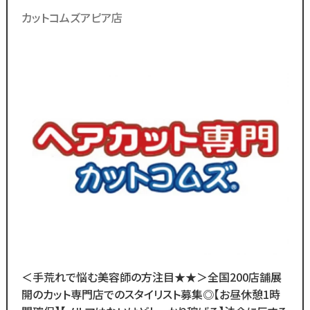
やカラー、パーマの施術は一切無い
カットコムズアピア店
ので手荒れの心配不要！
／
ブランクのある
30代～50代の方に
多く選ばれています！
＼
ブランクがあっても大丈夫！
数多くのスタッフ教育をしてきた
ノウハウによる安心の教育制度あり。
各店舗にベテランスタッフが
在籍しているので
分からないことがあれば
すぐに聞くことができる環境です◎
メニューはカットのみなので
＜手荒れで悩む美容師の方注目★★＞全国200店舗展
難しい業務内容はありません！
開のカット専門店でのスタイリスト募集◎【お昼休憩1時