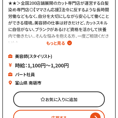
★★＞全国200店舗展開のカット専門店が運営する白髪
染め専門店◎【ママさん応援】法令に反するような長時間
労働などもなく、自分を大切にしながら安心して働くこと
ができる環境。美容師の仕事は好きだけど、カットスキル
に自信がない、ブランクがあるけど資格を活かして扶養
内で働きたい...そんな悩みを抱える方、一度ご相談くださ
い^ ^
もっと見る
∴‥∵‥∴‥∵‥∴‥
▼メニューはカットのみ
美容師(スタイリスト)
▼週2日～、1日4時間～OK
時給：1,100円～1,200円
▼ブランクがあっても安心
パート社員
▼全国200店舗展開
▼地域に愛される安心経営
富山県
南砺市
∴‥∵‥∴‥∵‥∴‥
《仕事内容》
お気に入りに追加
・接客
・お会計
応募する