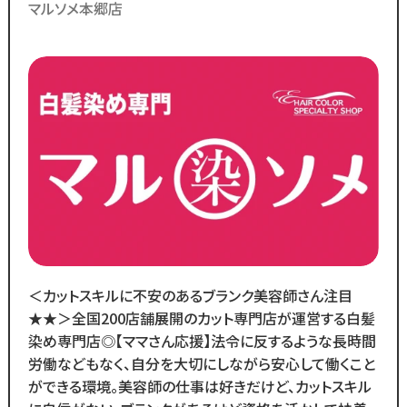
ない美容師さん募集！白髪染め専門
マルソメ本郷店
そんな想いを抱えるあなたを
店でのパートスタッフ◎
カットコムズは応援します！！
／
ブランクのある
30代～50代の方に
多く選ばれています！
＼
ブランクがあっても大丈夫！
数多くのスタッフ教育をしてきた
ノウハウによる安心の教育制度あり。
＜カットスキルに不安のあるブランク美容師さん注目
各店舗にベテランスタッフが
★★＞全国200店舗展開のカット専門店が運営する白髪
在籍しているので
染め専門店◎【ママさん応援】法令に反するような長時間
分からないことがあれば
労働などもなく、自分を大切にしながら安心して働くこと
すぐに聞くことができる環境です◎
ができる環境。美容師の仕事は好きだけど、カットスキル