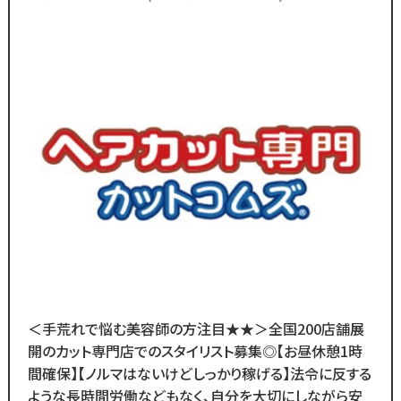
そんな想いを抱えるあなたを
ので手荒れの心配不要！
カットコムズは応援します！！
／
ブランクのある
30代～50代の方に
多く選ばれています！
＼
ブランクがあっても大丈夫！
数多くのスタッフ教育をしてきた
ノウハウによる安心の教育制度あり。
各店舗にベテランスタッフが
在籍しているので
＜手荒れで悩む美容師の方注目★★＞全国200店舗展
分からないことがあれば
開のカット専門店でのスタイリスト募集◎【お昼休憩1時
すぐに聞くことができる環境です◎
間確保】【ノルマはないけどしっかり稼げる】法令に反する
メニューはカットのみなので
ような長時間労働などもなく、自分を大切にしながら安