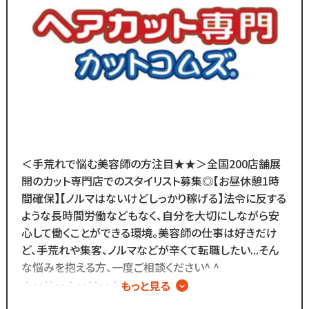
ブランクのある
30代～50代の方に
多く選ばれています！
＼
ブランクがあっても大丈夫！
数多くのスタッフ教育をしてきた
ノウハウによる安心の教育制度あり。
各店舗にベテランスタッフが
在籍しているので
＜手荒れで悩む美容師の方注目★★＞全国200店舗展
分からないことがあれば
開のカット専門店でのスタイリスト募集◎【お昼休憩1時
すぐに聞くことができる環境です◎
間確保】【ノルマはないけどしっかり稼げる】法令に反する
カットメニューがないので
ような長時間労働などもなく、自分を大切にしながら安
すぐに覚えられる仕事内容です♪
心して働くことができる環境。美容師の仕事は好きだけ
ど、手荒れや集客、ノルマなどが辛くて転職したい...そん
また、担当・予約制ではなく
な悩みを抱える方、一度ご相談ください^ ^
お客様とは最低限しか
∴‥∵‥∴‥∵‥∴‥
もっと見る
会話をしないスタイルなので
▼メニューはカットのみ