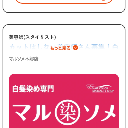
・ブロー
・清掃 など
「美容師の仕事は好きだけど
カットスキルに自信がない」
美容師(スタイリスト)
「子供を預けている時間だけ働きたい」
カットはしない美容師さん募集！白
もっと見る
「家庭も大切にしながら
髪染め専門店での正社員スタッフ◎
効率よく働きたい」
マルソメ本郷店
そんな想いを抱えるあなたを
応援します！！
／
ブランクのある
30代～50代の方に
多く選ばれています！
＼