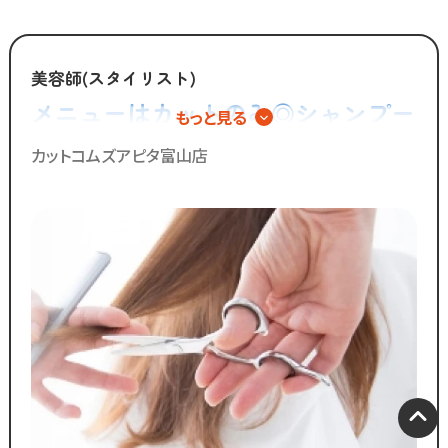
全国200店舗以上展開する
カット専門店の「カットコムズ」。
美容師(スタイリスト)
「今より稼げるけど、ホワイトな労働環境」
メニューはカットのみ◎シャンプー
もっと見る
で一緒に働きませんか？
やカラー、パーマの施術は一切無い
カットコムズアピタ富山店
ので手荒れの心配不要！
／
ブランクのある
30代～50代の方に
多く選ばれています！
＼
ブランクがあっても大丈夫！
数多くのスタッフ教育をしてきた
ノウハウによる安心の教育制度あり。
各店舗にベテランスタッフが
在籍しているので