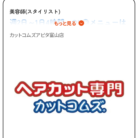
「美容師の仕事は好きだけど
カットスキルに自信がない」
美容師(スタイリスト)
「子供を預けている時間だけ働きたい」
週2日～1日4時間～OK◎メニューは
もっと見る
「家庭も大切にしながら
カットのみ◎シャンプーやカラー、
効率よく働きたい」
カットコムズアピタ富山店
パーマの施術は一切無し！
そんな想いを抱えるあなたを
応援します！！
／
ブランクのある
30代～50代の方に
多く選ばれています！
＼
ブランクがあっても大丈夫！
数多くのスタッフ教育をしてきた