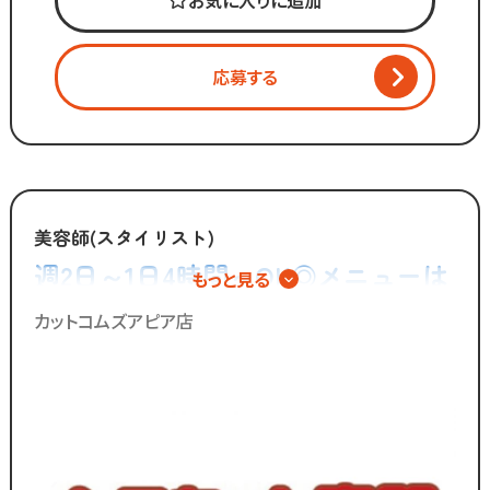
お気に入りに追加
「美容師の仕事は好きだけど
長時間労働＋低賃金で転職したい...」
「物価ばかり上がって
応募する
給与は上がらず生活に余裕がない」
そんな働き方はもう古い。
全国200店舗以上展開の
カットコムズが運営する
美容師(スタイリスト)
白髪染め専門店「マルソメ」。
週2日～1日4時間～OK◎メニューは
もっと見る
「今より稼げるけど、
カットのみ◎シャンプーやカラー、
ホワイトな労働環境」
カットコムズアピア店
で一緒に働きませんか？
パーマの施術は一切無し！
／
ブランクのある