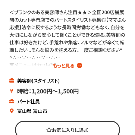
ノウハウによる安心の教育制度あり。
各店舗にベテランスタッフが
＜ブランクのある美容師さん注目★★＞全国200店舗展
在籍しているので
開のカット専門店でのパートスタイリスト募集◎【ママさん
分からないことがあれば
応援】法令に反するような長時間労働などもなく、自分を
すぐに聞くことができる環境です◎
大切にしながら安心して働くことができる環境。美容師の
カットメニューがないので
仕事は好きだけど、手荒れや集客、ノルマなどが辛くて転
すぐに覚えられる仕事内容です♪
職したい...そんな悩みを抱える方、一度ご相談ください^
^∴‥∵‥∴‥∵‥∴‥
また、担当・予約制ではなく
▼メニューはカットのみ
もっと見る
お客様とは最低限しか
▼週2日～、1日4時間～OK
会話をしないスタイルなので
▼ブランクがあっても安心
美容師(スタイリスト)
お客様との関係作りが苦手...
▼全国200店舗展開
時給：1,200円～1,500円
という方にもピッタリ◎
▼地域に愛される安心経営
パート社員
∴‥∵‥∴‥∵‥∴‥
《仕事内容》
富山県
富山市
・接客
お気に入りに追加
・お会計