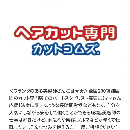
ブランクのある
効率よく働きたい」
30代～50代の方に
多く選ばれています！
そんな想いを抱えるあなたを
＼
応援します！！
ブランクがあっても大丈夫！
数多くのスタッフ教育をしてきた
／
ノウハウによる安心の教育制度あり。
ブランクのある
各店舗にベテランスタッフが
30代～50代の方に
在籍しているので
多く選ばれています！
分からないことがあれば
＼
すぐに聞くことができる環境です◎
メニューはカットのみなので
＜ブランクのある美容師さん注目★★＞全国200店舗展
ブランクがあっても大丈夫！
難しい業務内容はありません！
開のカット専門店でのパートスタイリスト募集◎【ママさん
数多くのスタッフ教育をしてきた
応援】法令に反するような長時間労働などもなく、自分を
ノウハウによる安心の教育制度あり。
また、担当・予約制ではなく
大切にしながら安心して働くことができる環境。美容師の
各店舗にベテランスタッフが
お客様とは最低限しか
仕事は好きだけど、手荒れや集客、ノルマなどが辛くて転
在籍しているので
会話をしないスタイルなので
職したい...そんな悩みを抱える方、一度ご相談ください^
分からないことがあれば