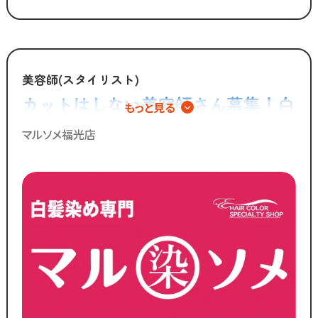
そんな働き方はもう古い。
全国200店舗以上展開する
カット専門店の「カットコムズ」。
美容師(スタイリスト)
「今より稼げるけど、ホワイトな労働環境」
カットはしない美容師さん募集！白
もっと見る
で一緒に働きませんか？
髪染め専門店での正社員スタッフ◎
マルソメ福光店
／
ブランクのある
30代～50代の方に
多く選ばれています！
＼
ブランクがあっても大丈夫！
数多くのスタッフ教育をしてきた
ノウハウによる安心の教育制度あり。