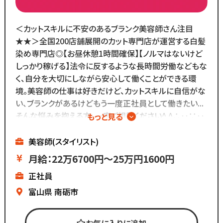
各店舗にベテランスタッフが
在籍しているので
分からないことがあれば
＜カットスキルに不安のあるブランク美容師さん注目
すぐに聞くことができる環境です◎
★★＞全国200店舗展開のカット専門店が運営する白髪
メニューはカットのみなので
染め専門店◎【お昼休憩1時間確保】【ノルマはないけど
難しい業務内容はありません！
しっかり稼げる】法令に反するような長時間労働などもな
く、自分を大切にしながら安心して働くことができる環
また、担当・予約制ではなく
境。美容師の仕事は好きだけど、カットスキルに自信がな
お客様とは最低限しか
い、ブランクがあるけどもう一度正社員として働きたい...
会話をしないスタイルなので
そんな悩みを抱える方、一度ご相談ください^ ^∴‥∵‥
もっと見る
お客様との関係作りが苦手...
∴‥∵‥∴‥
という方にもピッタリ◎
▼白髪染め専門店
美容師(スタイリスト)
▼ノルマはないけど
月給：22万6700円～25万円1600円
基本給が高いのでしっかり稼げる
正社員
▼残業ほぼなし
▼全国200店舗展開
富山県
南砺市
▼地域に愛される安心経営
∴‥∵‥∴‥∵‥∴‥