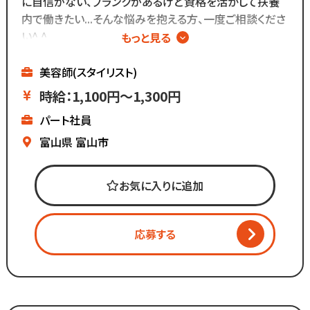
メニューはカットのみなので
に自信がない、ブランクがあるけど資格を活かして扶養
難しい業務内容はありません！
内で働きたい...そんな悩みを抱える方、一度ご相談くださ
い^ ^
もっと見る
また、担当・予約制ではなく
∴‥∵‥∴‥∵‥∴‥
お客様とは最低限しか
▼白髪染め専門店
美容師(スタイリスト)
会話をしないスタイルなので
▼週2日～、1日4時間～OK
時給：1,100円～1,300円
お客様との関係作りが苦手...
▼ブランクがあっても安心
パート社員
という方にもピッタリ◎
▼全国200店舗展開
▼地域に愛される安心経営
富山県
富山市
∴‥∵‥∴‥∵‥∴‥
《仕事内容》
お気に入りに追加
・接客
・お会計
応募する
・白髪染めの施術
・ブロー
・清掃 など