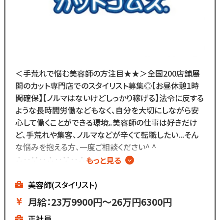
＼
ブランクがあっても大丈夫！
数多くのスタッフ教育をしてきた
ノウハウによる安心の教育制度あり。
各店舗にベテランスタッフが
＜手荒れで悩む美容師の方注目★★＞全国200店舗展
在籍しているので
開のカット専門店でのスタイリスト募集◎【お昼休憩1時
分からないことがあれば
間確保】【ノルマはないけどしっかり稼げる】法令に反する
すぐに聞くことができる環境です◎
ような長時間労働などもなく、自分を大切にしながら安
メニューはカットのみなので
心して働くことができる環境。美容師の仕事は好きだけ
難しい業務内容はありません！
ど、手荒れや集客、ノルマなどが辛くて転職したい...そん
な悩みを抱える方、一度ご相談ください^ ^
また、担当・予約制ではなく
∴‥∵‥∴‥∵‥∴‥
もっと見る
お客様とは最低限しか
▼メニューはカットのみ
会話をしないスタイルなので
▼ノルマはないけど
美容師(スタイリスト)
お客様との関係作りが苦手...
基本給が高いのでしっかり稼げる
月給：23万9900円～26万円6300円
という方にもピッタリ◎
▼残業ほぼなし
∴‥∵‥∴‥∵‥∴‥
正社員