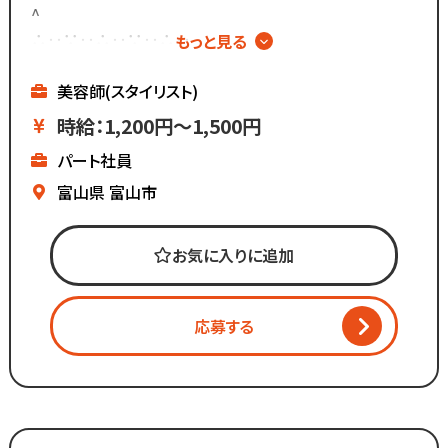
お客様との関係作りが苦手...
^
すぐに聞くことができる環境です◎
という方にもピッタリ◎
∴‥∵‥∴‥∵‥∴‥
もっと見る
カットメニューがないので
▼メニューはカットのみ
すぐに覚えられる仕事内容です♪
▼週2日～、1日4時間～OK
美容師(スタイリスト)
▼ブランクがあっても安心
また、担当・予約制ではなく
時給：1,200円～1,500円
▼全国200店舗展開
お客様とは最低限しか
パート社員
▼地域に愛される安心経営
会話をしないスタイルなので
∴‥∵‥∴‥∵‥∴‥
富山県
富山市
お客様との関係作りが苦手...
《仕事内容》
という方にもピッタリ◎
お気に入りに追加
・接客
・お会計
・カット
応募する
・ブロー
・清掃 など
「美容師の仕事は好きだけど
手荒れやノルマがキツイ」