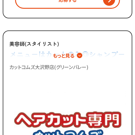
・カット
・ブロー
・清掃 など
「美容師の仕事は好きだけど
手荒れやノルマがキツイ」
美容師(スタイリスト)
「子供を預けている時間だけ働きたい」
メニューはカットのみ◎シャンプー
もっと見る
「家庭も大切にしながら
やカラー、パーマの施術は一切無い
効率よく働きたい」
カットコムズ大沢野店(グリーンバレー)
ので手荒れの心配不要！
そんな想いを抱えるあなたを
カットコムズは応援します！！
／
ブランクのある
30代～50代の方に
多く選ばれています！