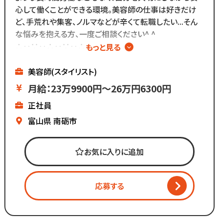
難しい業務内容はありません！
心して働くことができる環境。美容師の仕事は好きだけ
ど、手荒れや集客、ノルマなどが辛くて転職したい...そん
また、担当・予約制ではなく
な悩みを抱える方、一度ご相談ください^ ^
お客様とは最低限しか
∴‥∵‥∴‥∵‥∴‥
もっと見る
会話をしないスタイルなので
▼メニューはカットのみ
お客様との関係作りが苦手...
▼ノルマはないけど
美容師(スタイリスト)
という方にもピッタリ◎
基本給が高いのでしっかり稼げる
月給：23万9900円～26万円6300円
▼残業ほぼなし
正社員
▼全国200店舗展開
▼地域に愛される安心経営
富山県
南砺市
∴‥∵‥∴‥∵‥∴‥
「美容師の仕事は好きだけど
お気に入りに追加
長時間労働＋低賃金で転職したい...」
「物価ばかり上がって
給与は上がらず生活に余裕がない」
応募する
「手荒れやノルマがキツイ」
そんな働き方はもう古い。