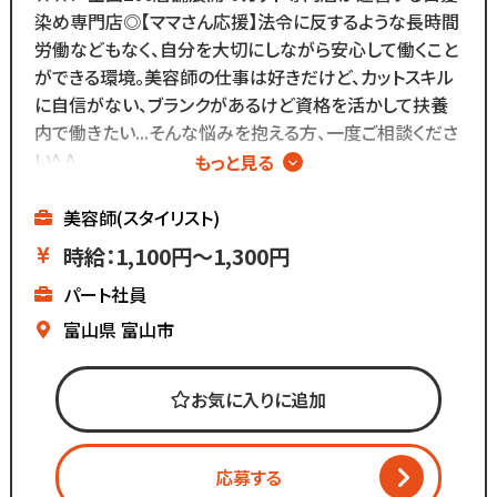
在籍しているので
染め専門店◎【ママさん応援】法令に反するような長時間
分からないことがあれば
労働などもなく、自分を大切にしながら安心して働くこと
すぐに聞くことができる環境です◎
ができる環境。美容師の仕事は好きだけど、カットスキル
メニューはカットのみなので
に自信がない、ブランクがあるけど資格を活かして扶養
難しい業務内容はありません！
内で働きたい...そんな悩みを抱える方、一度ご相談くださ
い^ ^
もっと見る
また、担当・予約制ではなく
∴‥∵‥∴‥∵‥∴‥
お客様とは最低限しか
▼白髪染め専門店
美容師(スタイリスト)
会話をしないスタイルなので
▼週2日～、1日4時間～OK
時給：1,100円～1,300円
お客様との関係作りが苦手...
▼ブランクがあっても安心
パート社員
という方にもピッタリ◎
▼全国200店舗展開
▼地域に愛される安心経営
富山県
富山市
∴‥∵‥∴‥∵‥∴‥
《仕事内容》
お気に入りに追加
・接客
・お会計
応募する
・白髪染めの施術