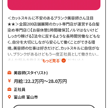
ブランクがあっても大丈夫！
数多くのスタッフ教育をしてきた
＜カットスキルに不安のあるブランク美容師さん注目
ノウハウによる安心の教育制度あり。
★★＞全国200店舗展開のカット専門店が運営する白髪
各店舗にベテランスタッフが
染め専門店◎【お昼休憩1時間確保】【ノルマはないけど
在籍しているので
しっかり稼げる】法令に反するような長時間労働などもな
分からないことがあれば
く、自分を大切にしながら安心して働くことができる環
すぐに聞くことができる環境です◎
境。美容師の仕事は好きだけど、カットスキルに自信がな
カットメニューがないので
い、ブランクがあるけどもう一度正社員として働きたい...
すぐに覚えられる仕事内容です♪
そんな悩みを抱える方、一度ご相談ください^ ^
もっと見る
∴‥∵‥∴‥∵‥∴‥
また、担当・予約制ではなく
▼白髪染め専門店
美容師(スタイリスト)
お客様とは最低限しか
▼ノルマはないけど
月給：22.2万円～28.0万円
会話をしないスタイルなので
基本給が高いのでしっかり稼げる
正社員
お客様との関係作りが苦手...
▼残業ほぼなし
という方にもピッタリ◎
▼全国200店舗展開
富山県
富山市
▼地域に愛される安心経営