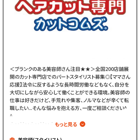
30代～50代の方に
多く選ばれています！
＼
ブランクがあっても大丈夫！
数多くのスタッフ教育をしてきた
ノウハウによる安心の教育制度あり。
各店舗にベテランスタッフが
在籍しているので
＜ブランクのある美容師さん注目★★＞全国200店舗展
分からないことがあれば
開のカット専門店でのパートスタイリスト募集◎【ママさん
すぐに聞くことができる環境です◎
応援】法令に反するような長時間労働などもなく、自分を
カットメニューがないので
大切にしながら安心して働くことができる環境。美容師の
すぐに覚えられる仕事内容です♪
仕事は好きだけど、手荒れや集客、ノルマなどが辛くて転
職したい...そんな悩みを抱える方、一度ご相談ください^
また、担当・予約制ではなく
^
お客様とは最低限しか
∴‥∵‥∴‥∵‥∴‥
もっと見る
会話をしないスタイルなので
▼メニューはカットのみ
お客様との関係作りが苦手...
▼週2日～、1日4時間～OK
美容師(スタイリスト)