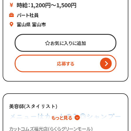
▼ブランクがあっても安心
時給：1,200円～1,500円
▼全国200店舗展開
パート社員
▼地域に愛される安心経営
∴‥∵‥∴‥∵‥∴‥
富山県
富山市
《仕事内容》
お気に入りに追加
・接客
・お会計
・カット
応募する
・ブロー
・清掃 など
「美容師の仕事は好きだけど
手荒れやノルマがキツイ」
「子供を預けている時間だけ働きたい」
美容師(スタイリスト)
「家庭も大切にしながら
メニューはカットのみ◎シャンプー
もっと見る
効率よく働きたい」
やカラー、パーマの施術は一切無い
カットコムズ福光店(らくらグリーンモール)