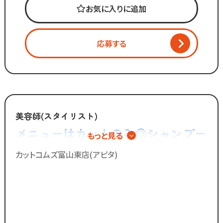
∴‥∵‥∴‥∵‥∴‥
お気に入りに追加
「美容師の仕事は好きだけど
長時間労働＋低賃金で転職したい...」
「物価ばかり上がって
応募する
給与は上がらず生活に余裕がない」
そんな働き方はもう古い。
全国200店舗以上展開の
カットコムズが運営する
美容師(スタイリスト)
白髪染め専門店「マルソメ」。
メニューはカットのみ◎シャンプー
もっと見る
「今より稼げるけど、
やカラー、パーマの施術は一切無い
ホワイトな労働環境」
カットコムズ富山東店(アピタ)
で一緒に働きませんか？
ので手荒れの心配不要！
／