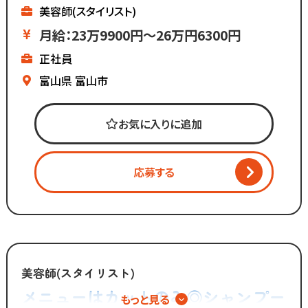
お客様との関係作りが苦手...
▼ノルマはないけど
美容師(スタイリスト)
という方にもピッタリ◎
基本給が高いのでしっかり稼げる
月給：23万9900円～26万円6300円
▼残業ほぼなし
正社員
▼全国200店舗展開
▼地域に愛される安心経営
富山県
富山市
∴‥∵‥∴‥∵‥∴‥
「美容師の仕事は好きだけど
お気に入りに追加
長時間労働＋低賃金で転職したい...」
「物価ばかり上がって
給与は上がらず生活に余裕がない」
応募する
「手荒れやノルマがキツイ」
そんな働き方はもう古い。
全国200店舗以上展開する
カット専門店の「カットコムズ」。
美容師(スタイリスト)
「今より稼げるけど、ホワイトな労働環境」
メニューはカットのみ◎シャンプー
もっと見る
で一緒に働きませんか？