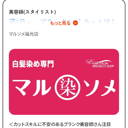
美容師(スタイリスト)
週2日～、ブランクOK！カットはし
もっと見る
ない美容師さん募集！白髪染め専門
マルソメ福光店
店でのパートスタッフ◎
＜カットスキルに不安のあるブランク美容師さん注目