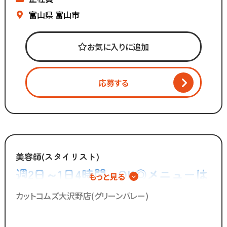
▼全国200店舗展開
▼白髪染め専門店
▼地域に愛される安心経営
富山県
富山市
▼週2日～、1日4時間～OK
∴‥∵‥∴‥∵‥∴‥
▼ブランクがあっても安心
「美容師の仕事は好きだけど
▼全国200店舗展開
お気に入りに追加
長時間労働＋低賃金で転職したい...」
▼地域に愛される安心経営
「物価ばかり上がって
∴‥∵‥∴‥∵‥∴‥
給与は上がらず生活に余裕がない」
応募する
《仕事内容》
「手荒れやノルマがキツイ」
・接客
そんな働き方はもう古い。
・お会計
・白髪染めの施術
全国200店舗以上展開する
・ブロー
カット専門店の「カットコムズ」。
美容師(スタイリスト)
・清掃 など
「今より稼げるけど、ホワイトな労働環境」
週2日～1日4時間～OK◎メニューは
もっと見る
で一緒に働きませんか？
「美容師の仕事は好きだけど
カットのみ◎シャンプーやカラー、
カットコムズ大沢野店(グリーンバレー)
カットスキルに自信がない」
パーマの施術は一切無し！
「子供を預けている時間だけ働きたい」
／
「家庭も大切にしながら