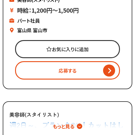
という方にもピッタリ◎
▼ブランクがあっても安心
時給：1,200円～1,500円
▼全国200店舗展開
パート社員
▼地域に愛される安心経営
∴‥∵‥∴‥∵‥∴‥
富山県
富山市
《仕事内容》
お気に入りに追加
・接客
・お会計
・カット
応募する
・ブロー
・清掃 など
「美容師の仕事は好きだけど
手荒れやノルマがキツイ」
「子供を預けている時間だけ働きたい」
美容師(スタイリスト)
「家庭も大切にしながら
週2日～、ブランクOK！カットはし
もっと見る
効率よく働きたい」