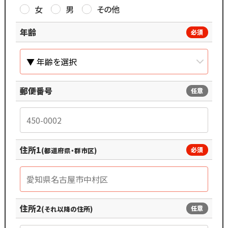
女
男
その他
年齢
必須
郵便番号
任意
住所1
必須
(都道府県・群市区)
住所2
任意
(それ以降の住所)