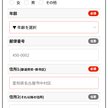
女
男
その他
年齢
必須
郵便番号
任意
住所1
必須
(都道府県・群市区)
住所2
任意
(それ以降の住所)