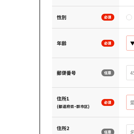
性別
必須
年齢
必須
郵便番号
任意
住所1
必須
(都道府県・群市区)
住所2
任意