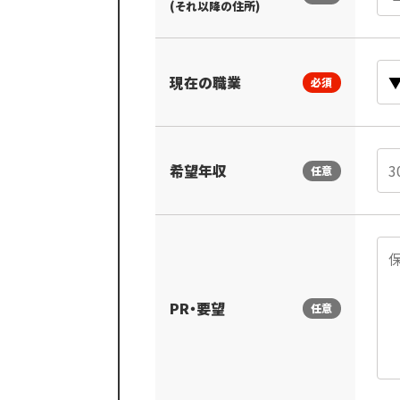
(それ以降の住所)
現在の職業
必須
希望年収
任意
PR・要望
任意