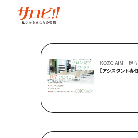
KOZO AiM 
【アシスタント専