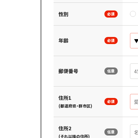
性別
必須
年齢
必須
郵便番号
任意
住所1
必須
(都道府県・群市区)
住所2
任意
(それ以降の住所)