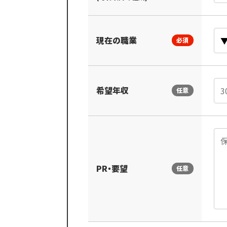
現在の職業
必須
希望年収
任意
PR・要望
任意