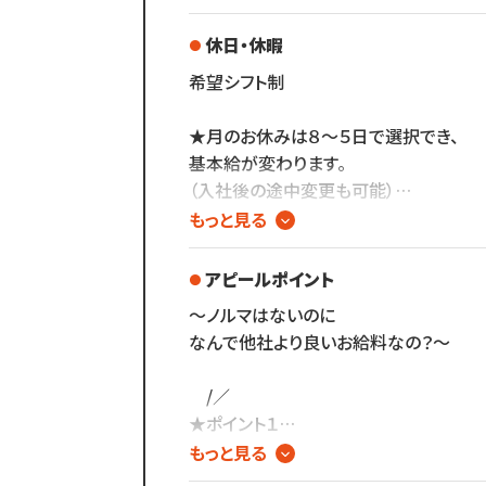
で一緒に働きませんか？
休日・休暇
希望シフト制
／
ブランクのある
★月のお休みは８～５日で選択でき、
30代～50代の方に
基本給が変わります。
多く選ばれています！
（入社後の途中変更も可能）
＼
★60歳を超えてもしっかり仕事をして
もっと見る
減額なく働いていただけます。
ブランクがあっても大丈夫！
数多くのスタッフ教育をしてきた
アピールポイント
▼長期休暇・特別休暇
ノウハウによる安心の教育制度あり。
～ノルマはないのに
介護休暇
各店舗にベテランスタッフが
なんで他社より良いお給料なの？～
育児休暇
在籍しているので
有給休暇
分からないことがあれば
/／
すぐに聞くことができる環境です◎
★ポイント１
メニューはカットのみなので
独自のブランディングによる
もっと見る
難しい業務内容はありません！
バツグンの集客力