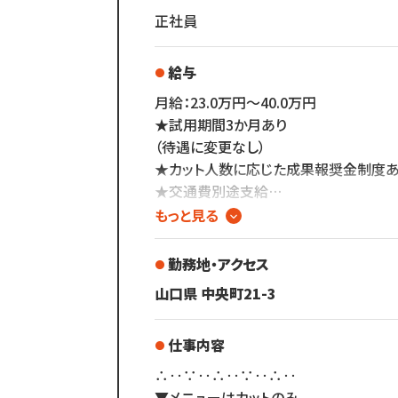
正社員
給与
月給：23.0万円～40.0万円
★試用期間3か月あり
（待遇に変更なし）
★カット人数に応じた成果報奨金制度あ
★交通費別途支給
★昇給チャンスあり
もっと見る
勤務地・アクセス
山口県 中央町21-3
仕事内容
∴‥∵‥∴‥∵‥∴‥
▼メニューはカットのみ