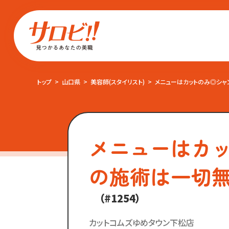
トップ
山口県
美容師(スタイリスト)
メニューはカットのみ◎シャ
メニューはカ
の施術は一切
（#1254）
カットコムズゆめタウン下松店