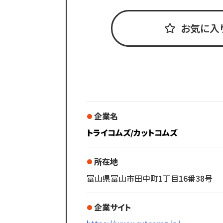
勤務時間を決められるので、
スタッフの皆さんに
生活スタイルに合わせて
★育休・産休後の復職を考えている
長く働き続けてほしいからこそ
働けることが魅力です。
お気に入
不満の出ないお給料設定をしています。
お客様にも早くて安いと喜ばれ、
そんなあなたが活躍できる環境がありま
スタッフにより多く還元できるよう
今の時代にあったお店だと思います。
お店の内装代などに
多くのお金をかけすぎない、
Bさん（30代男性）
などの仕組みあり！
￣￣￣￣￣￣
しばらくカットから
/／
離れた仕事をしていて不安もありました
企業名
★ポイント３
スタッフみんなが協力しあって
トライコムズ/カットコムズ
カット専門店だから
いろいろ相談しながらできる環境なので
材料費なども少ない
とても働きやすいです。
￣￣￣￣￣￣￣￣￣￣￣
所在地
残業もほとんどなく
メニューはカットのみ。
家族との時間も大切にできて
富山県富山市田中町1丁目16番38号
シャンプーもないので
体力的にも負担が少ないので
機材代や材料費が
今は転職前よりとても充実しています。
企業サイト
他のサロンに比べてかかりません。
出費が少ないからこそ