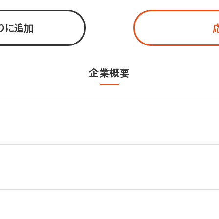
りに追加
す！
企業概要
が、