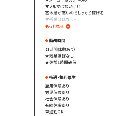
▼ノルマはないけど
基本給が高いのでしっかり稼げる
▼残業ほぼなし
▼全国200店舗展開
もっと見る
▼地域に愛される安心経営
∴‥∵‥∴‥∵‥∴‥
勤務時間
「美容師の仕事は好きだけど
（1時間休憩あり）
長時間労働＋低賃金で転職したい...」
★残業ほぼなし
「物価ばかり上がって
★休憩1時間確保
給与は上がらず生活に余裕がない」
「手荒れやノルマがキツイ」
待遇・福利厚生
そんな働き方はもう古い。
雇用保険あり
労災保険あり
全国200店舗以上展開する
社会保険あり
カット専門店の「カットコムズ」。
有給休暇あり
「今より稼げるけど、ホワイトな労働環境
車通勤OK