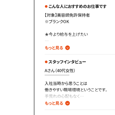
￣￣￣￣￣￣￣￣￣￣
こんな人におすすめのお仕事です
また、担当・予約制ではなく
全国に200店舗以上展開し
お客様とは最低限しか
【対象】美容師免許保持者
大型商業施設などにも
会話をしないスタイルなので
※ブランクOK
出店しているため
お客様との関係作りが苦手...
地域での知名度がバツグン。
という方にもピッタリ◎
★今より給与を上げたい
集客に困ることがないから
スタッフに多く還元することが可能。
★個人売上によって給与が変わるのでは
もっと見る
今年も全国に多くの
安定した固定給で働きたい
新店をオープン予定の
スタッフインタビュー
勢いのある安定企業です◎
★ノルマなどない環境でストレスフリー
Aさん（40代女性）
/／
￣￣￣￣￣￣
★美容師の仕事は好きだけど
★ポイント２
入社当時から思うことは
お客様と深く関わりたくない
スタッフの皆さんに
働きやすい職場環境ということです。
長く働いてほしいからこその
手荒れの心配もなく
★資格を活かして効率よく働きたい
高い給与設定
集中してカットできる事と、
もっと見る
￣￣￣￣￣￣￣￣￣￣￣
自分の希望で休みや
★家の近所で働きたい
働くうえではやっぱりお給料は大切。