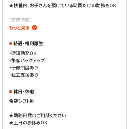
★扶養内、お子さんを預けている時間だけの勤務もOK
＝＝＝＝＝＝
□ 未経験歓迎
【営業時間】
□ ママさんスタッフ多数活躍中
9:00～20:00
もっと見る
□ 時短スタッフでも月収50万円可能
□完全自由シフト制
／／
待遇・福利厚生
＝＝＝＝＝＝
完全自由シフト制だから、
・時短勤務OK
ライフスタイルに合わせた
＜ 主な業務内容 ＞
・集客バックアップ
働き方が可能！
・カウンセリング
・研修制度あり
頑張った分だけ
・アイラッシュ・アイブロウの施術
・独立支援あり
収入アップに直結します！
・店内の清掃作業 など
＼＼
休日・休暇
【メニュー】
希望シフト制
・眉ワックス／眉スタイリング
・まつげパーマ／ラッシュリフト
★勤務日数はご相談ください
・フェイスワックス
★土日のお休みOK