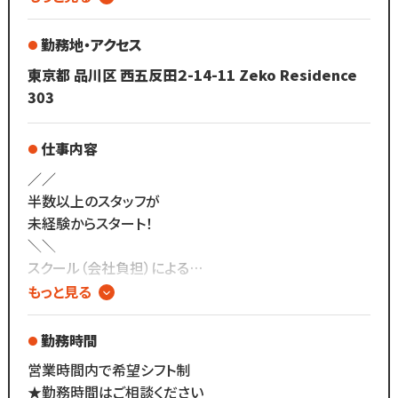
・店販10％還元
・交通費支給
勤務地・アクセス
東京都 品川区 西五反田２-14-11 Zeko Residence
【収入例】
303
♢週2で効率よく働きたいママさん♢
￣￣￣￣￣￣￣￣￣￣￣￣￣￣￣
仕事内容
1日4時間、週2日出勤の場合
＝112,240円/月
／／
半数以上のスタッフが
♢時短でガッツリ働きたいママさん♢
未経験からスタート！
￣￣￣￣￣￣￣￣￣￣￣￣￣￣￣￣
＼＼
1日5時間、週5日出勤の場合
スクール（会社負担）による
＝464,600円/月
技術研修が充実しているので、
もっと見る
未経験からでもアイリストで輝ける環境です☆
＜試用期間あり＞
勤務時間
1ヶ月 〜 3ヶ月
集客は本部が全てサポートするので、
営業時間内で希望シフト制
完全歩合 200,000円 〜 500,000円
SNS運用や集客作業は不要！
★勤務時間はご相談ください