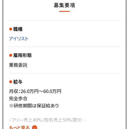
募集要項
職種
アイリスト
雇用形態
業務委託
給与
月収：26.0万円～60.0万円
完全歩合
※研修期間は保証給あり
・フリー売上40%/指名売上50%還元
・指名料あり/550円
もっと見る