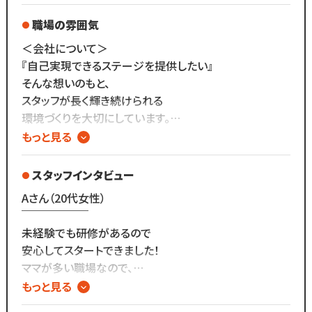
≪安心ポイント≫
・施術材料・備品はサロンが全て用意
職場の雰囲気
（自己負担ゼロ！）
＜会社について＞
・ノルマ一切なし
『自己実現できるステージを提供したい』
・充実の研修制度あり
そんな想いのもと、
（費用会社負担・期間中の給与保証あり）
スタッフが長く輝き続けられる
環境づくりを大切にしています。
まずは見学・オンライン面談からでもOK！
もっと見る
お気軽にご応募ください◎
結婚・出産後も、
夢を持って働ける職場。
スタッフインタビュー
Aさん（20代女性）
仕事を通じて技術も心も磨き、
￣￣￣￣￣￣
人として成長できる環境が
未経験でも研修があるので
WHITE EYEにはあります。
安心してスタートできました！
ママが多い職場なので、
わずか3年で80店舗以上を展開し、
子どもの急な発熱でも
もっと見る
年内にも新店オープンを予定している
引け目を感じずに休めます。
成長中のアイラッシュサロンです☆