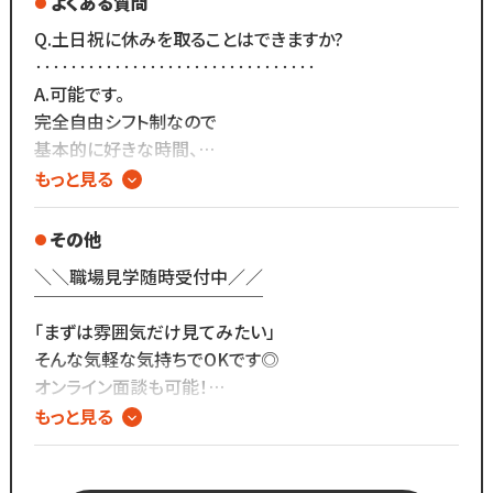
よくある質問
余計な出費ゼロ◎
★ お客様がいないのに拘束時間が長い
Q.土日祝に休みを取ることはできますか?
／／
‥‥‥‥‥‥‥‥‥‥‥‥‥‥‥‥
【こんな方にぴったりのお仕事です】
「プライベートと仕事のバランスを
A.可能です。
★ 美容師免許を活かしてアイリストにチャレンジしたい
自由に取りたい」
完全自由シフト制なので
★ 自分のペースで自由に働きたい
そんな方にぴったりの職場が、
基本的に好きな時間、
★ 人間関係の良い職場で長く活躍したい
WHITE EYEです◎
好きな曜日に出勤いただけます！
もっと見る
＼＼
その他
Q.ノルマはありますか?
＼＼職場見学随時受付中／／
‥‥‥‥‥‥‥‥‥‥‥‥‥‥
￣￣￣￣￣￣￣￣￣￣￣￣￣
A.ノルマは一切ありません！
「まずは雰囲気だけ見てみたい」
頑張った分だけ
そんな気軽な気持ちでOKです◎
しっかりお給料に反映される仕組みです。
オンライン面談も可能！
お気軽にお問い合わせください。
もっと見る
Q.連休の取得は可能ですか？
〈お仕事スタートまでの流れ〉
‥‥‥‥‥‥‥‥‥‥‥‥‥‥‥‥