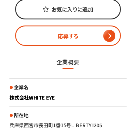
ご応募
A.可能です。
↓
お気に入りに追加
連休をとって家族やお友達と
面接の日程を電話・メールで設定
旅行に行くスタッフもいます♪
↓
面接
応募する
（オンライン面談も可能！）
Q.残業はどのくらいありますか？
↓
‥‥‥‥‥‥‥‥‥‥‥‥‥‥‥‥
合否連絡
A.基本ありませんが、
↓
企業概要
お客様都合で少し発生する場合もあります。
お仕事スタート！
企業名
株式会社WHITE EYE
所在地
兵庫県西宮市長田町1番15号LIBERTYⅡ205