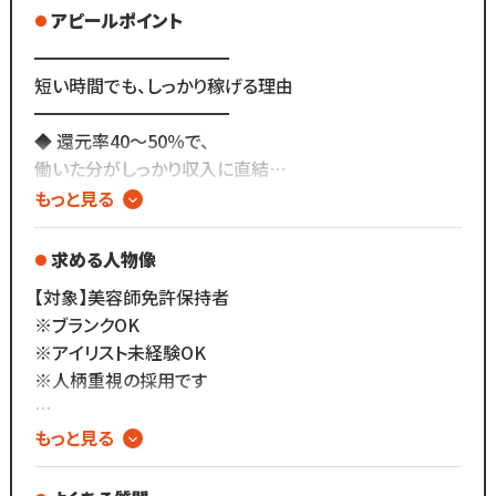
みんな仲が良く、
アピールポイント
人間関係のストレスなく働けています◎
★━━━━━
━━━━━━━━━━━
グループ実績
短い時間でも、しっかり稼げる理由
Bさん（30代女性）
━━━━━★
━━━━━━━━━━━
￣￣￣￣￣￣
◆業務委託スタッフの
◆ 還元率40〜50％で、
一番の魅力はやはり待遇の良さ。
月間平均報酬「30〜40万円以上」
働いた分がしっかり収入に直結
頑張った分だけ評価されるので
◆月収60万円以上稼ぐスタッフ多数在籍☆
もっと見る
モチベーションにも繋がります。
◆月間平均来店人数（グループ全体）「約30,000人」
◆ 平均月収40万円！
また、誰かのお客様でも
月収70万円超えスタッフも多数在籍
求める人物像
みんなで協力して大切にする、
★━━━━━
助け合いの雰囲気があります◎
【対象】美容師免許保持者
サロンのリアルな日常は
◆ 出勤日・時間は
※ブランクOK
Instagram・TikTokで配信中！
自分で決める完全自由シフト
※アイリスト未経験OK
━━━━━★
※人柄重視の採用です
▶ @whiteeye.recruit で検索📱
◆ 集客は本部が全てサポート
施術に集中できる環境
【今の職場に、こんなお悩みありませんか？】
もっと見る
★ 休みたいときに自由に休めない
◆ 材料・備品は全てサロン負担
★ 頑張っても給料に反映されない