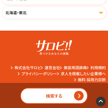
北海道・東北
株式会社サロビ
運営会社
美容用語辞典
利用規約
プライバシーポリシー
求人を掲載したい企業様へ
無料 採用力診断
検索する
© 2024 サロビ. All Rights Reserved.