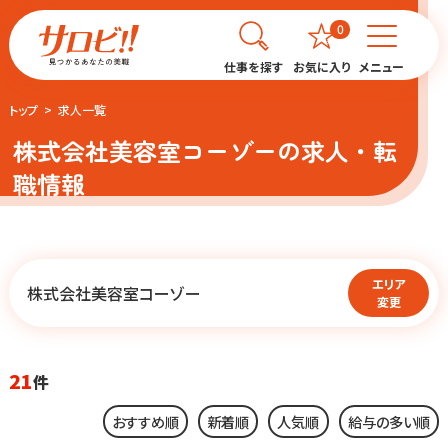
0
仕事を探す
お気に入り
メニュー
トップ
求人一覧
株式会社美容室コーゾーの求人・転
職情報
エリア
株式会社美容室コーゾー
変更
21
件
おすすめ順
新着順
人気順
給与の多い順