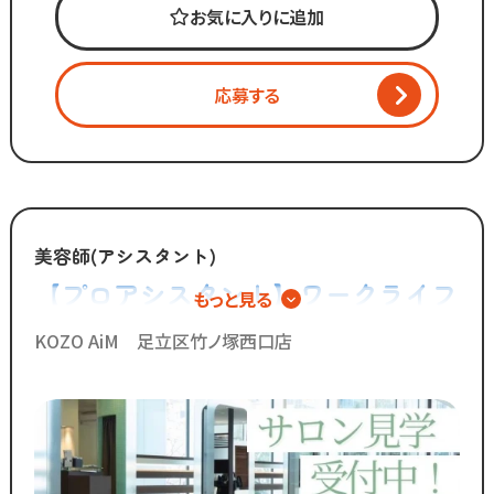
お気に入りに追加
変化を加えています。
「いいものは残し、
応募する
時代に合わないものは変えていく」
スタッフが長く勤められることを
何よりも大切に考えているからこそ
今後もより働きやすい環境へ
制度を更新していきます！
美容師(アシスタント)
【プロアシスタント】ワークライフ
もっと見る
◆グループの実績◆
バランス重視の新しい美容師キャリ
￣￣￣￣￣￣￣￣￣￣￣￣￣
KOZO AiM 足立区竹ノ塚西口店
・スタッフ月間平均報酬
ア
「30万円以上」☆
・月間来店人数2,000人以上（4店舗平均）
◆SNSで職場のリアルな雰囲気を