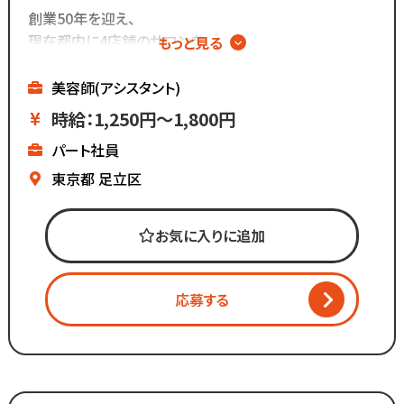
Instagram ▷「@kozo.recruit」
創業50年を迎え、
Tiktok ▷「＠kozo_recruit」
現在都内に4店舗のサロンを
もっと見る
で検索してください！
展開しています。
美容師(アシスタント)
マーケティング会社出身の
時給：1,250円～1,800円
2代目社長により
パート社員
新しい集客方法や
時代に合わせた働き方へ
東京都
足立区
変化を加えています。
お気に入りに追加
「いいものは残し、
時代に合わないものは変えていく」
応募する
スタッフが長く勤められることを
何よりも大切に考えているからこそ
今後もより働きやすい環境へ
制度を更新していきます！