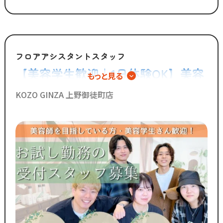
何よりも大切に考えているからこそ
今後もより働きやすい環境へ
制度を更新していきます！
◆グループの実績◆
フロアアシスタントスタッフ
￣￣￣￣￣￣￣￣￣￣￣￣￣
【美容学生歓迎｜1日体験OK】美容
もっと見る
・スタッフ月間平均報酬
院のフロアアシスタント
「30万円以上」☆
KOZO GINZA 上野御徒町店
・月間来店人数2,000人以上（4店舗平均）
◆SNSで職場のリアルな雰囲気を
チェックできます！◆
￣￣￣￣￣￣￣￣￣￣￣￣￣
／
Instagram・TikTokで
当サロンの日常を配信中♪
＼
スタッフの技術紹介や職場の雰囲気、