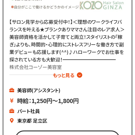
応募前に一度ご覧ください♪
Instagram ▷「@kozo.recruit」
Tiktok ▷「＠kozo_recruit」
【サロン見学から応募受付中！】＜理想のワークライフバ
で検索してください！
ランスを叶える★ブランクありママさん注目のレア求人＞
美容師資格を活かして子育てと両立！スタイリストの「稼
ぎ」よりも、時間的・心理的にストレスフリーな働き方で副
業デビューも応援します(^^)♪ハローワークでお仕事を
探されている方も大歓迎！━━━━━━━━━━━
株式会社コーゾー美容室
━━━━━━━━━━━
もっと見る
創業50年を迎え、
現在都内に4店舗のサロンを
美容師(アシスタント)
展開しています。
時給：1,250円～1,800円
パート社員
マーケティング会社出身の
2代目社長により
東京都
足立区
新しい集客方法や
時代に合わせた働き方へ