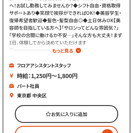
＼
へ！お試し勤務してみませんか？◆シフト自由・資格取得
スタッフの技術紹介や職場の雰囲気、
サポートあり◆笑顔で挨拶ができればOK！◆美容学生・
撮影イベント・研修会の様子など、
復帰希望者歓迎◆髪色・髪型自由◎◆土日休みOK【美
リアルな職場環境をご覧いただけます☆
容師を目指している方へ】「サロンってどんな雰囲気？」
応募前に一度ご覧ください♪
「学校の合間に働けるか不安…」そんな方も大丈夫！まず
Instagram ▷「@kozo.recruit」
1日、体験してから決めていただけます
Tiktok ▷「＠kozo_recruit」
◎━━━━━━━━━━━
もっと見る
で検索してください！
株式会社コーゾー美容室
━━━━━━━━━━━
フロアアシスタントスタッフ
創業50年を迎え、
時給：1,250円～1,800円
現在都内に4店舗のサロンを
パート社員
展開しています。
東京都
中央区
マーケティング会社出身の
2代目社長により
お気に入りに追加
新しい集客方法や
時代に合わせた働き方へ
変化を加えています。