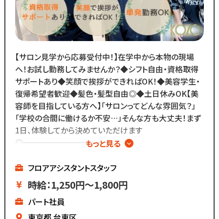
撮影イベント・研修会の様子など、
リアルな職場環境をご覧いただけます☆
応募前に一度ご覧ください♪
Instagram ▷「@kozo.recruit」
Tiktok ▷「＠kozo_recruit」
【サロン見学から応募受付中！】在学中から本物の現場
で検索してください！
へ！お試し勤務してみませんか？◆シフト自由・資格取得
サポートあり◆笑顔で挨拶ができればOK！◆美容学生・
復帰希望者歓迎◆髪色・髪型自由◎◆土日休みOK【美
容師を目指している方へ】「サロンってどんな雰囲気？」
「学校の合間に働けるか不安…」そんな方も大丈夫！まず
1日、体験してから決めていただけます
◎━━━━━━━━━━━
もっと見る
株式会社コーゾー美容室
━━━━━━━━━━━
フロアアシスタントスタッフ
創業50年を迎え、
時給：1,250円～1,800円
現在都内に4店舗のサロンを
パート社員
展開しています。
東京都
台東区