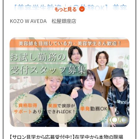
【美容学生歓迎｜1日体験OK】美容
もっと見る
スタッフが長く勤められることを
院のフロアアシスタント
何よりも大切に考えているからこそ
KOZO W AVEDA 松屋銀座店
今後もより働きやすい環境へ
制度を更新していきます！
◆グループの実績◆
￣￣￣￣￣￣￣￣￣￣￣￣￣
・スタッフ月間平均報酬
「30万円以上」☆
・月間来店人数2,000人以上（4店舗平均）
◆SNSで職場のリアルな雰囲気を
チェックできます！◆
￣￣￣￣￣￣￣￣￣￣￣￣￣
／
Instagram・TikTokで
当サロンの日常を配信中♪
【サロン見学から応募受付中！】在学中から本物の現場