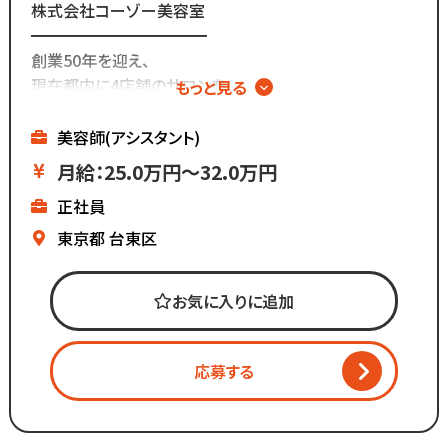
株式会社コーゾー美容室
━━━━━━━━━━━
創業50年を迎え、
現在都内に4店舗のサロンを
もっと見る
展開しています。
美容師(アシスタント)
マーケティング会社出身の
月給：25.0万円～32.0万円
2代目社長により
正社員
新しい集客方法や
時代に合わせた働き方へ
東京都
台東区
変化を加えています。
お気に入りに追加
「いいものは残し、
時代に合わないものは変えていく」
応募する
スタッフが長く勤められることを
何よりも大切に考えているからこそ
今後もより働きやすい環境へ