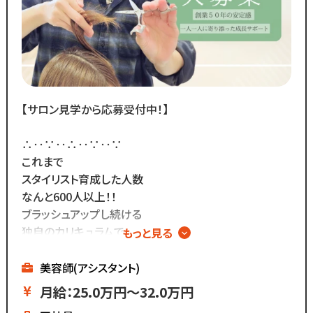
／
Instagram・TikTokで
当サロンの日常を配信中♪
＼
スタッフの技術紹介や職場の雰囲気、
撮影イベント・研修会の様子など、
【サロン見学から応募受付中！】
リアルな職場環境をご覧いただけます☆
応募前に一度ご覧ください♪
∴‥∵‥∴‥∵‥∵
Instagram ▷「@kozo.recruit」
これまで
Tiktok ▷「＠kozo_recruit」
スタイリスト育成した人数
で検索してください！
なんと600人以上！！
ブラッシュアップし続ける
独自のカリキュラムで
もっと見る
確実に技術を身に着ける◎
∴‥∵‥∴‥∵‥∵
美容師(アシスタント)
━━━━━━━━━━━
月給：25.0万円～32.0万円
株式会社コーゾー美容室