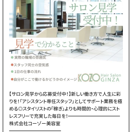
◆グループの実績◆
￣￣￣￣￣￣￣￣￣￣￣￣￣
・スタッフ月間平均報酬
「30万円以上」☆
・月間来店人数2,000人以上（4店舗平均）
◆SNSで職場のリアルな雰囲気を
チェックできます！◆
￣￣￣￣￣￣￣￣￣￣￣￣￣
／
Instagram・TikTokで
当サロンの日常を配信中♪
【サロン見学から応募受付中！】新しい働き方で人生に彩
＼
りを！「アシスタント専任スタッフ」としてサポート業務を極
スタッフの技術紹介や職場の雰囲気、
める◎スタイリストの「稼ぎ」よりも時間的・心理的にスト
撮影イベント・研修会の様子など、
レスフリーで充実した毎日を！━━━━━━━━━━━
リアルな職場環境をご覧いただけます☆
株式会社コーゾー美容室
応募前に一度ご覧ください♪
━━━━━━━━━━━