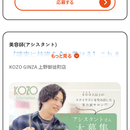
応募する
「いいものは残し、
時代に合わないものは変えていく」
スタッフが長く勤められることを
何よりも大切に考えているからこそ
美容師(アシスタント)
今後もより働きやすい環境へ
【確実に技術を身に着ける】これま
もっと見る
制度を更新していきます！
でで600人以上がスタイリストデビ
KOZO GINZA 上野御徒町店
◆グループの実績◆
ューしています◎
￣￣￣￣￣￣￣￣￣￣￣￣￣
・スタッフ月間平均報酬
「30万円以上」☆
・月間来店人数2,000人以上（4店舗平均）
◆SNSで職場のリアルな雰囲気を
チェックできます！◆
￣￣￣￣￣￣￣￣￣￣￣￣￣