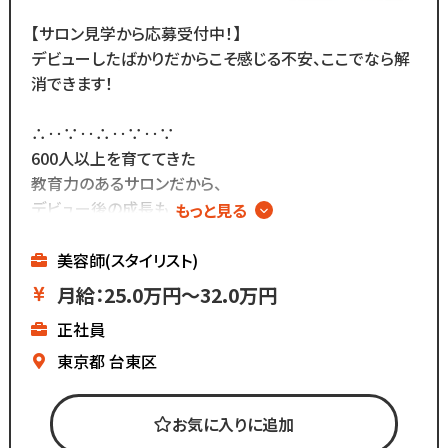
Tiktok ▷「＠kozo_recruit」
【サロン見学から応募受付中！】
で検索してください！
デビューしたばかりだからこそ感じる不安、ここでなら解
消できます！
∴‥∵‥∴‥∵‥∵
600人以上を育ててきた
教育力のあるサロンだから、
デビュー後の成長も
もっと見る
しっかり支えられます◎
∴‥∵‥∴‥∵‥∵━━━━━━━━━━━
美容師(スタイリスト)
株式会社コーゾー美容室
月給：25.0万円～32.0万円
━━━━━━━━━━━
正社員
創業50年を迎え、
現在都内に4店舗のサロンを
東京都
台東区
展開しています。
お気に入りに追加
マーケティング会社出身の