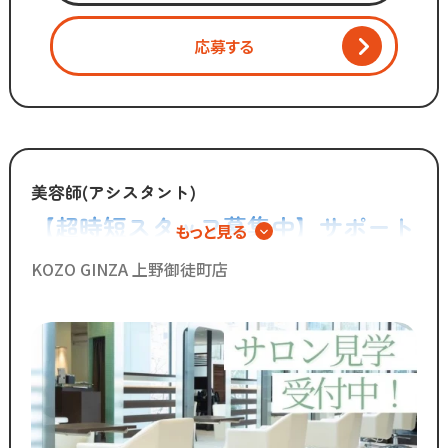
2代目社長により
新しい集客方法や
応募する
時代に合わせた働き方へ
変化を加えています。
「いいものは残し、
時代に合わないものは変えていく」
美容師(アシスタント)
スタッフが長く勤められることを
【超時短スタッフ募集中】サポート
もっと見る
何よりも大切に考えているからこそ
業務を極めるアシスタント専任とい
今後もより働きやすい環境へ
KOZO GINZA 上野御徒町店
制度を更新していきます！
う働き方
◆グループの実績◆
￣￣￣￣￣￣￣￣￣￣￣￣￣
・スタッフ月間平均報酬
「30万円以上」☆
・月間来店人数2,000人以上（4店舗平均）