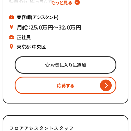
独自のカリキュラムで
もっと見る
確実に技術を身に着ける◎
∴‥∵‥∴‥∵‥∵
美容師(アシスタント)
━━━━━━━━━━━
月給：25.0万円～32.0万円
株式会社コーゾー美容室
正社員
━━━━━━━━━━━
創業50年を迎え、
東京都
中央区
現在都内に4店舗のサロンを
展開しています。
お気に入りに追加
マーケティング会社出身の
2代目社長により
応募する
新しい集客方法や
時代に合わせた働き方へ
変化を加えています。
「いいものは残し、
時代に合わないものは変えていく」
フロアアシスタントスタッフ