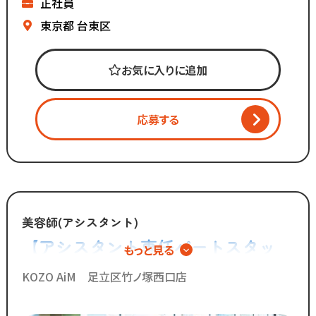
正社員
━━━━━━━━━━━
創業50年を迎え、
東京都
台東区
現在都内に4店舗のサロンを
展開しています。
お気に入りに追加
マーケティング会社出身の
2代目社長により
応募する
新しい集客方法や
時代に合わせた働き方へ
変化を加えています。
「いいものは残し、
時代に合わないものは変えていく」
美容師(アシスタント)
【アシスタント専任パートスタッ
もっと見る
スタッフが長く勤められることを
フ】技術に自信がなくても安心の環
何よりも大切に考えているからこそ
KOZO AiM 足立区竹ノ塚西口店
今後もより働きやすい環境へ
境
制度を更新していきます！