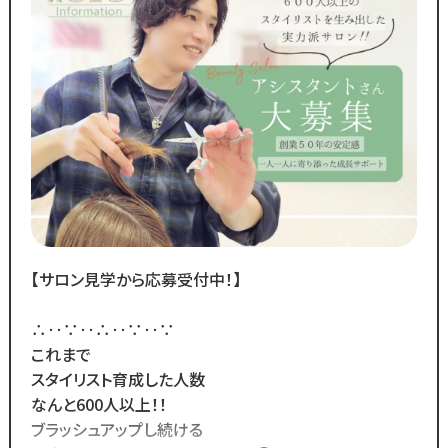
・月間来店人数2,000人以上（4店舗平均）
◆SNSで職場のリアルな雰囲気を
チェックできます！◆
￣￣￣￣￣￣￣￣￣￣￣￣￣
／
Instagram・TikTokで
当サロンの日常を配信中♪
＼
スタッフの技術紹介や職場の雰囲気、
撮影イベント・研修会の様子など、
【サロン見学から応募受付中！】
リアルな職場環境をご覧いただけます☆
応募前に一度ご覧ください♪
∴‥∵‥∴‥∵‥∵
Instagram ▷「@kozo.recruit」
これまで
Tiktok ▷「＠kozo_recruit」
スタイリスト育成した人数
で検索してください！
なんと600人以上！！
ブラッシュアップし続ける