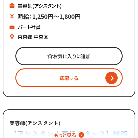
現在都内に4店舗のサロンを
美容師(アシスタント)
展開しています。
時給：1,250円～1,800円
パート社員
マーケティング会社出身の
2代目社長により
東京都
中央区
新しい集客方法や
時代に合わせた働き方へ
お気に入りに追加
変化を加えています。
「いいものは残し、
応募する
時代に合わないものは変えていく」
スタッフが長く勤められることを
何よりも大切に考えているからこそ
今後もより働きやすい環境へ
制度を更新していきます！
美容師(アシスタント)
【アシスタント専任スタッフ】技術
もっと見る
◆グループの実績◆