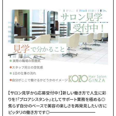
ア
「30万円以上」☆
・月間来店人数2,000人以上（4店舗平均）
◆SNSで職場のリアルな雰囲気を
チェックできます！◆
￣￣￣￣￣￣￣￣￣￣￣￣￣
／
Instagram・TikTokで
当サロンの日常を配信中♪
＼
スタッフの技術紹介や職場の雰囲気、
撮影イベント・研修会の様子など、
リアルな職場環境をご覧いただけます☆
応募前に一度ご覧ください♪
【サロン見学から応募受付中！】新しい働き方で人生に彩
Instagram ▷「@kozo.recruit」
りを！「プロアシスタント」としてサポート業務を極める◎
Tiktok ▷「＠kozo_recruit」
焦らず自分のペースで美容の楽しさを再発見したい方に
で検索してください！
ピッタリの働き方です◎━━━━━━━━━━━