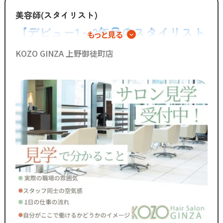
◆グループの実績◆
美容師(スタイリスト)
￣￣￣￣￣￣￣￣￣￣￣￣￣
【デビュー1～2年目のスタイリスト
もっと見る
・スタッフ月間平均報酬
歓迎】まだ伸びしろだらけの今だか
「30万円以上」☆
KOZO GINZA 上野御徒町店
・月間来店人数2,000人以上（4店舗平均）
らこそ、環境を変えるチャンス◎
◆SNSで職場のリアルな雰囲気を
チェックできます！◆
￣￣￣￣￣￣￣￣￣￣￣￣￣
／
Instagram・TikTokで
当サロンの日常を配信中♪
＼
スタッフの技術紹介や職場の雰囲気、
撮影イベント・研修会の様子など、
リアルな職場環境をご覧いただけます☆
応募前に一度ご覧ください♪
Instagram ▷「@kozo.recruit」