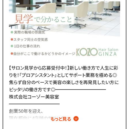
チェックできます！◆
￣￣￣￣￣￣￣￣￣￣￣￣￣
／
Instagram・TikTokで
当サロンの日常を配信中♪
＼
スタッフの技術紹介や職場の雰囲気、
撮影イベント・研修会の様子など、
リアルな職場環境をご覧いただけます☆
応募前に一度ご覧ください♪
【サロン見学から応募受付中！】新しい働き方で人生に彩
Instagram ▷「@kozo.recruit」
りを！「プロアシスタント」としてサポート業務を極める◎
Tiktok ▷「＠kozo_recruit」
焦らず自分のペースで美容の楽しさを再発見したい方に
で検索してください！
ピッタリの働き方です◎━━━━━━━━━━━
株式会社コーゾー美容室
━━━━━━━━━━━
創業50年を迎え、
現在都内に4店舗のサロンを
もっと見る
展開しています。