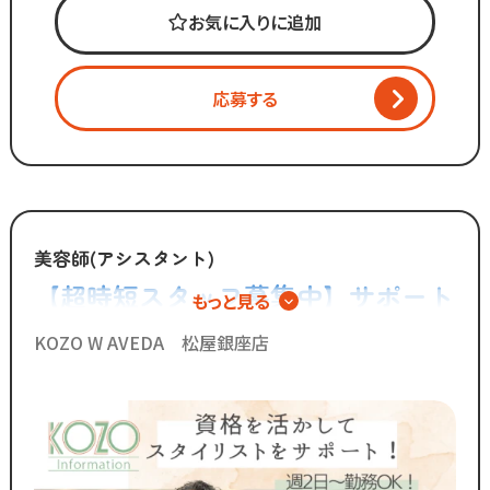
お気に入りに追加
マーケティング会社出身の
2代目社長により
新しい集客方法や
応募する
時代に合わせた働き方へ
変化を加えています。
スタッフが長く勤められることを
何よりも大切に考えているからこそ
今後もより働きやすい環境へ
美容師(アシスタント)
制度を更新していきます！
【超時短スタッフ募集中】サポート
もっと見る
業務を極めるアシスタント専任とい
◆グループの実績◆
KOZO W AVEDA 松屋銀座店
￣￣￣￣￣￣￣￣￣￣￣￣￣
う働き方
・スタッフ月間平均報酬
「30万円以上」☆
・月間来店人数2,000人以上（4店舗平均）