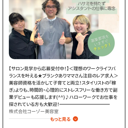
◆SNSで職場のリアルな雰囲気を
チェックできます！◆
￣￣￣￣￣￣￣￣￣￣￣￣￣
スタッフの技術紹介や職場の雰囲気、
撮影イベント・研修会の様子など、
リアルな職場環境をご覧いただけます☆
応募前に一度ご覧ください♪
Instagram ▷「@kozo.recruit」
Tiktok ▷「＠kozo_recruit」
で検索してください！
【サロン見学から応募受付中！】＜理想のワークライフバ
ランスを叶える★ブランクありママさん注目のレア求人＞
美容師資格を活かして子育てと両立！スタイリストの「稼
ぎ」よりも、時間的・心理的にストレスフリーな働き方で副
業デビューも応援します(^^)♪ハローワークでお仕事を
探されている方も大歓迎！━━━━━━━━━━━
株式会社コーゾー美容室
━━━━━━━━━━━
もっと見る
創業50年を迎え、