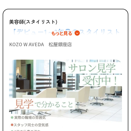
美容師(スタイリスト)
【デビュー1～2年目のスタイリスト
もっと見る
歓迎】まだ伸びしろだらけの今だか
KOZO W AVEDA 松屋銀座店
らこそ、環境を変えるチャンス◎