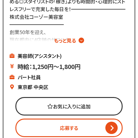
める◎スタイリストの「稼ぎ」よりも時間的・心理的にスト
で検索してください！
レスフリーで充実した毎日を！━━━━━━━━━━━
株式会社コーゾー美容室
━━━━━━━━━━━
創業50年を迎え、
現在都内に4店舗のサロンを
もっと見る
展開しています。
美容師(アシスタント)
マーケティング会社出身の
時給：1,250円～1,800円
2代目社長により
パート社員
新しい集客方法や
時代に合わせた働き方へ
東京都
中央区
変化を加えています。
お気に入りに追加
「いいものは残し、
時代に合わないものは変えていく」
応募する
スタッフが長く勤められることを