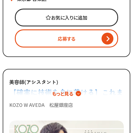
マーケティング会社出身の
2代目社長により
お気に入りに追加
新しい集客方法や
時代に合わせた働き方へ
変化を加えています。
応募する
「いいものは残し、
時代に合わないものは変えていく」
スタッフが長く勤められることを
何よりも大切に考えているからこそ
美容師(アシスタント)
今後もより働きやすい環境へ
【確実に技術を身に着ける】これま
もっと見る
制度を更新していきます！
でで600人以上がスタイリストデビ
KOZO W AVEDA 松屋銀座店
◆グループの実績◆
ューしています◎
￣￣￣￣￣￣￣￣￣￣￣￣￣
・スタッフ月間平均報酬
「30万円以上」☆