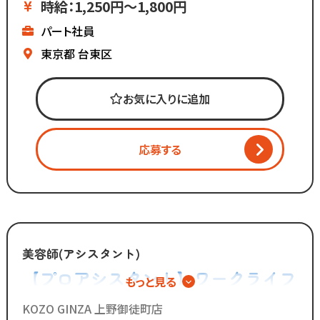
時給：1,250円～1,800円
パート社員
マーケティング会社出身の
2代目社長により
東京都
台東区
新しい集客方法や
時代に合わせた働き方へ
お気に入りに追加
変化を加えています。
「いいものは残し、
応募する
時代に合わないものは変えていく」
スタッフが長く勤められることを
何よりも大切に考えているからこそ
今後もより働きやすい環境へ
制度を更新していきます！
美容師(アシスタント)
【プロアシスタント】ワークライフ
もっと見る
◆グループの実績◆
バランス重視の新しい美容師キャリ
￣￣￣￣￣￣￣￣￣￣￣￣￣
KOZO GINZA 上野御徒町店
・スタッフ月間平均報酬