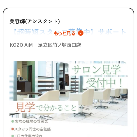
制度を更新していきます！
◆グループの実績◆
美容師(アシスタント)
￣￣￣￣￣￣￣￣￣￣￣￣￣
【超時短スタッフ募集中】サポート
もっと見る
・スタッフ月間平均報酬
業務を極めるアシスタント専任とい
「30万円以上」☆
KOZO AiM 足立区竹ノ塚西口店
・月間来店人数2,000人以上（4店舗平均）
う働き方
◆SNSで職場のリアルな雰囲気を
チェックできます！◆
￣￣￣￣￣￣￣￣￣￣￣￣￣
／
Instagram・TikTokで
当サロンの日常を配信中♪
＼
スタッフの技術紹介や職場の雰囲気、
撮影イベント・研修会の様子など、
リアルな職場環境をご覧いただけます☆