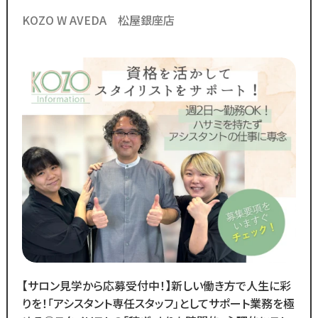
に自信がなくても安心の環境
￣￣￣￣￣￣￣￣￣￣￣￣￣
KOZO W AVEDA 松屋銀座店
・スタッフ月間平均報酬
「30万円以上」☆
・月間来店人数2,000人以上（4店舗平均）
◆SNSで職場のリアルな雰囲気を
チェックできます！◆
￣￣￣￣￣￣￣￣￣￣￣￣￣
／
Instagram・TikTokで
当サロンの日常を配信中♪
＼
スタッフの技術紹介や職場の雰囲気、
撮影イベント・研修会の様子など、
リアルな職場環境をご覧いただけます☆
応募前に一度ご覧ください♪
【サロン見学から応募受付中！】新しい働き方で人生に彩
Instagram ▷「@kozo.recruit」
りを！「アシスタント専任スタッフ」としてサポート業務を極
Tiktok ▷「＠kozo_recruit」