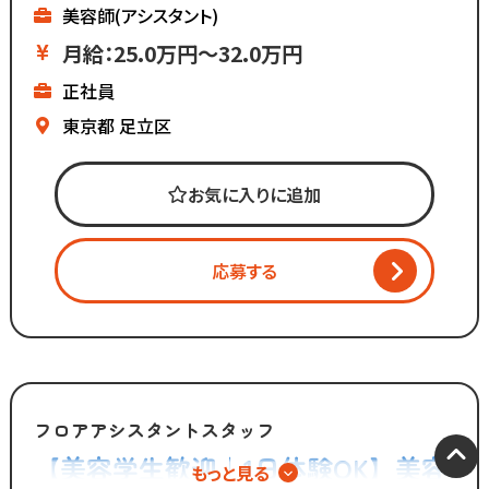
美容師(アシスタント)
マーケティング会社出身の
月給：25.0万円～32.0万円
2代目社長により
正社員
新しい集客方法や
時代に合わせた働き方へ
東京都
足立区
変化を加えています。
お気に入りに追加
「いいものは残し、
時代に合わないものは変えていく」
応募する
スタッフが長く勤められることを
何よりも大切に考えているからこそ
今後もより働きやすい環境へ
制度を更新していきます！
◆グループの実績◆
フロアアシスタントスタッフ
￣￣￣￣￣￣￣￣￣￣￣￣￣
【美容学生歓迎｜1日体験OK】美容
もっと見る
・スタッフ月間平均報酬