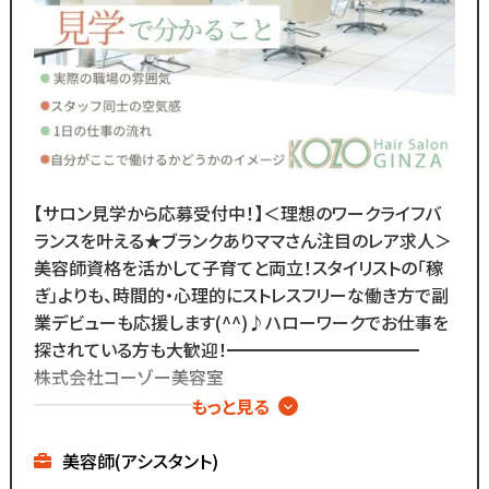
◆SNSで職場のリアルな雰囲気を
チェックできます！◆
￣￣￣￣￣￣￣￣￣￣￣￣￣
／
Instagram・TikTokで
当サロンの日常を配信中♪
＼
【サロン見学から応募受付中！】＜理想のワークライフバ
スタッフの技術紹介や職場の雰囲気、
ランスを叶える★ブランクありママさん注目のレア求人＞
撮影イベント・研修会の様子など、
美容師資格を活かして子育てと両立！スタイリストの「稼
リアルな職場環境をご覧いただけます☆
ぎ」よりも、時間的・心理的にストレスフリーな働き方で副
応募前に一度ご覧ください♪
業デビューも応援します(^^)♪ハローワークでお仕事を
Instagram ▷「@kozo.recruit」
探されている方も大歓迎！━━━━━━━━━━━
Tiktok ▷「＠kozo_recruit」
株式会社コーゾー美容室
で検索してください！
━━━━━━━━━━━
もっと見る
創業50年を迎え、
現在都内に4店舗のサロンを
美容師(アシスタント)
展開しています。